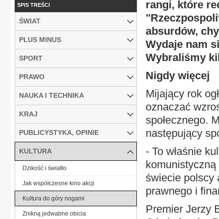
rangi, które 
SPIS TREŚCI
"Rzeczpospolit
ŚWIAT
absurdów, chy
PLUS MINUS
Wydaje nam się
Wybraliśmy ki
SPORT
Nigdy więcej
PRAWO
Mijający rok og
NAUKA I TECHNIKA
oznaczać wzros
KRAJ
społecznego. M
następujący sp
PUBLICYSTYKA, OPINIE
- To właśnie ku
KULTURA
komunistyczną 
Dzikość i światło
świecie polscy
Jak współczesne kino akcji
prawnego i fin
Kultura do góry nogami
Premier Jerzy 
Znikną jedwabne obicia