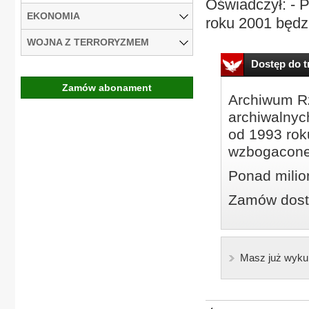
Oświadczył: - P
EKONOMIA
roku 2001 będz
WOJNA Z TERRORYZMEM
Dostęp do tr
Zamów abonament
Archiwum Rz
archiwalnyc
od 1993 roku
wzbogacone
Ponad milio
Zamów dostę
Masz już wyku