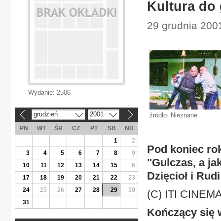
Kultura do
29 grudnia 2001
Wydanie:
2506
grudzień
2001
źródło: Nieznane
«
»
PN
WT
ŚR
CZ
PT
SB
ND
1
2
Pod koniec ro
3
4
5
6
7
8
9
"Gulczas, a ja
10
11
12
13
14
15
16
Dzięcioł i Rud
17
18
19
20
21
22
23
24
25
26
27
28
29
30
(C) ITI CINEM
31
Kończący się 