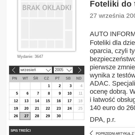
Foteliki do 
27 września 20
AUTO INFORMAC
Foteliki dla dz
oparcia, czyli 
Wydanie:
3647
bezpieczeństwo
pierwsze zmniej
wrzesień
2005
«
»
wynika z testó
PN
WT
ŚR
CZ
PT
SB
ND
ADAC. Specjaliś
1
2
3
4
ocenę dobrą. W
5
6
7
8
9
10
11
i łatwość obsłu
12
13
14
15
16
17
18
140 euro do 26
19
20
21
22
23
24
25
26
27
28
29
30
DPA, p.r.
SPIS TREŚCI
POPRZEDNI ARTYKUŁ Z