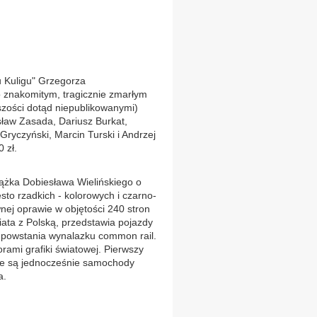
u Kuligu" Grzegorza
 znakomitym, tragicznie zmarłym
szości dotąd niepublikowanymi)
sław Zasada, Dariusz Burkat,
Gryczyński, Marcin Turski i Andrzej
 zł.
siążka Dobiesława Wielińskiego o
ęsto rzadkich - kolorowych i czarno-
nej oprawie w objętości 240 stron
iata z Polską, przedstawia pojazdy
 powstania wynalazku common rail.
orami grafiki światowej. Pierwszy
ione są jednocześnie samochody
a.