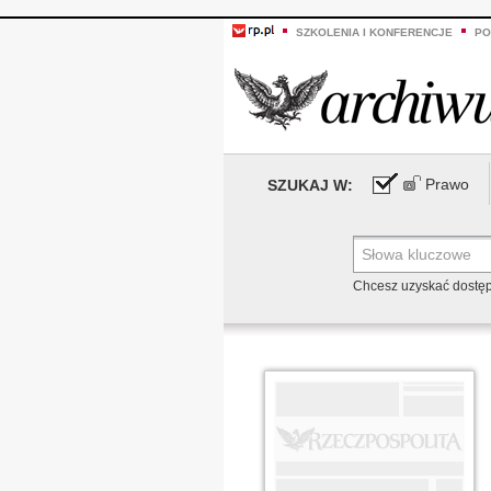
SZKOLENIA I KONFERENCJE
PO
Prawo
SZUKAJ W:
Chcesz uzyskać dostę