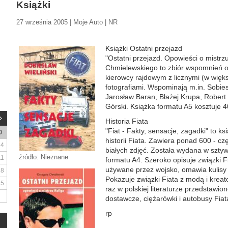
Książki
27 września 2005 | Moje Auto | NR
Książki Ostatni przejazd
"Ostatni przejazd. Opowieści o mistrz
Chmielewskiego to zbiór wspomnień o
kierowcy rajdowym z licznymi (w więk
fotografiami. Wspominają m.in. Sobie
Jarosław Baran, Błażej Krupa, Robert 
Górski. Książka formatu A5 kosztuje 40
Historia Fiata
"Fiat - Fakty, sensacje, zagadki" to k
D
historii Fiata. Zawiera ponad 600 - cz
4
białych zdjęć. Została wydana w sztyw
źródło: Nieznane
11
formatu A4. Szeroko opisuje związki F
używane przez wojsko, omawia kulisy
18
Pokazuje związki Fiata z modą i kreat
25
raz w polskiej literaturze przedstaw
dostawcze, ciężarówki i autobusy Fiat
rp