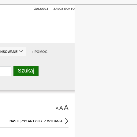
ZALOGUJ
ZAŁÓŻ KONTO
ANSOWANE
+ POMOC
A
A
A
NASTĘPNY ARTYKUŁ Z WYDANIA