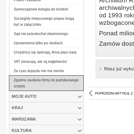
Archiwum Rz
archiwalnyc
Samorządowe kolegia do kontroli
od 1993 roku
Szczegóły miejscowego prawa mogą
wzbogacone
być w załączniku
Ponad milio
Sąd nie przesłuchał obwinionego
Zamów dostę
Uprawnienia tylko po studiach
Urzędnicy się spierają, firma płaci karę
VAT zwracają, ale są wątpliwości
Masz już wyku
Za czas dojazdu nie ma zwrotu
Zgubne zaufanie firmy do państwowego
urzędu
POPRZEDNI ARTYKUŁ Z
MOJE AUTO
KRAJ
WARSZAWA
KULTURA