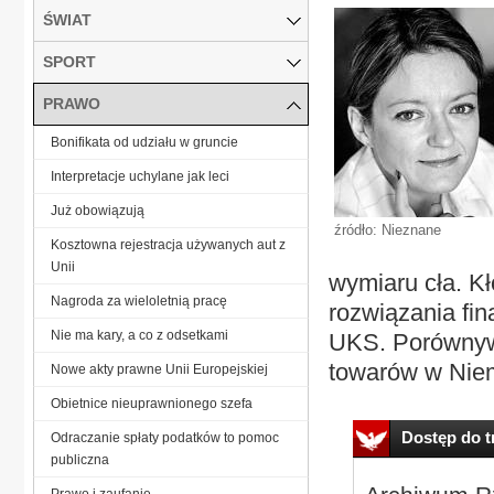
ŚWIAT
SPORT
PRAWO
Bonifikata od udziału w gruncie
Interpretacje uchylane jak leci
Już obowiązują
źródło: Nieznane
Kosztowna rejestracja używanych aut z
Unii
wymiaru cła. K
Nagroda za wieloletnią pracę
rozwiązania fi
Nie ma kary, a co z odsetkami
UKS. Porównywa
towarów w Niem
Nowe akty prawne Unii Europejskiej
Obietnice nieuprawnionego szefa
Dostęp do tr
Odraczanie spłaty podatków to pomoc
publiczna
Prawo i zaufanie