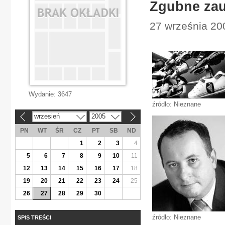
Zgubne zau
27 września 20
Wydanie:
3647
źródło: Nieznane
wrzesień
2005
«
»
PN
WT
ŚR
CZ
PT
SB
ND
1
2
3
4
5
6
7
8
9
10
11
12
13
14
15
16
17
18
19
20
21
22
23
24
25
26
27
28
29
30
źródło: Nieznane
SPIS TREŚCI