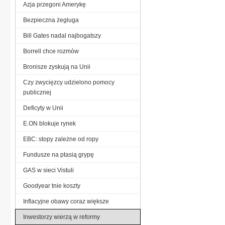
Azja przegoni Amerykę
Bezpieczna żegluga
Bill Gates nadal najbogatszy
Borrell chce rozmów
Bronisze zyskują na Unii
Czy zwycięzcy udzielono pomocy
publicznej
Deficyty w Unii
E.ON blokuje rynek
EBC: stopy zależne od ropy
Fundusze na ptasią grypę
GAS w sieci Vistuli
Goodyear tnie koszty
Inflacyjne obawy coraz większe
Inwestorzy wierzą w reformy