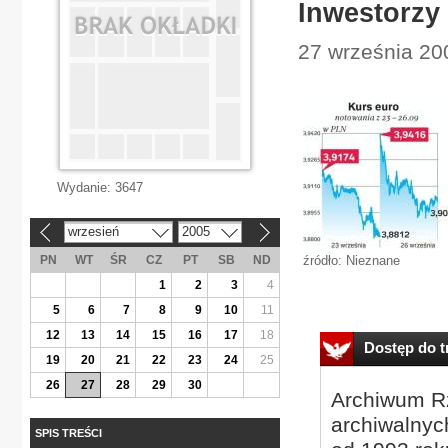
Inwestorzy
27 września 20
Wydanie:
3647
wrzesień
2005
«
»
PN
WT
ŚR
CZ
PT
SB
ND
źródło: Nieznane
1
2
3
4
5
6
7
8
9
10
11
12
13
14
15
16
17
18
Dostęp do tr
19
20
21
22
23
24
25
26
27
28
29
30
Archiwum Rz
archiwalnyc
SPIS TREŚCI