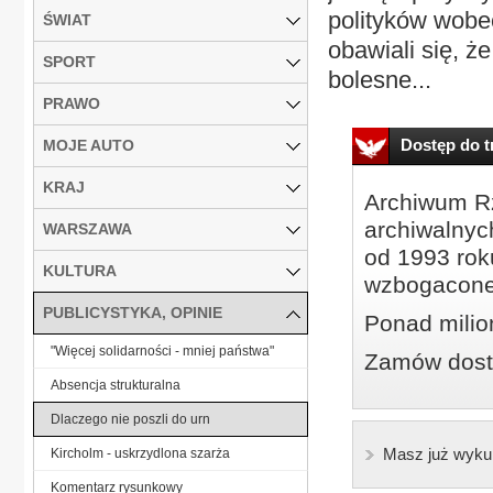
polityków wobec
ŚWIAT
obawiali się, ż
SPORT
bolesne...
PRAWO
Dostęp do tr
MOJE AUTO
KRAJ
Archiwum Rz
archiwalnyc
WARSZAWA
od 1993 roku
KULTURA
wzbogacone
PUBLICYSTYKA, OPINIE
Ponad milio
"Więcej solidarności - mniej państwa"
Zamów dostę
Absencja strukturalna
Dlaczego nie poszli do urn
Masz już wyku
Kircholm - uskrzydlona szarża
Komentarz rysunkowy