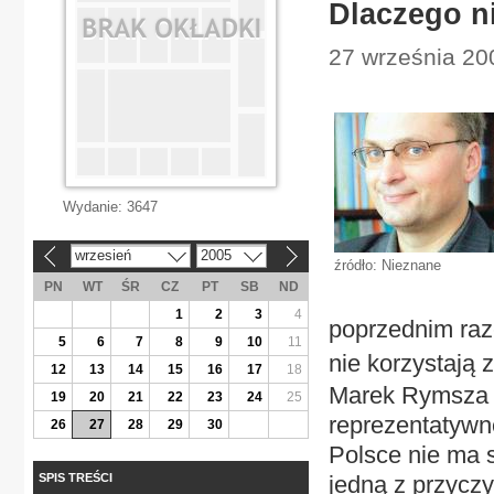
Dlaczego ni
27 września 200
Wydanie:
3647
wrzesień
2005
«
»
źródło: Nieznane
PN
WT
ŚR
CZ
PT
SB
ND
1
2
3
4
poprzednim raze
5
6
7
8
9
10
11
nie korzystają
12
13
14
15
16
17
18
Marek Rymsza 
19
20
21
22
23
24
25
reprezentatywne
26
27
28
29
30
Polsce nie ma s
SPIS TREŚCI
jedną z przyczy