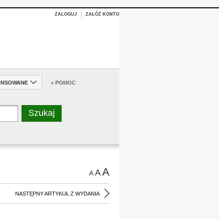
ZALOGUJ
ZAŁÓŻ KONTO
ANSOWANE
+ POMOC
A
A
A
NASTĘPNY ARTYKUŁ Z WYDANIA