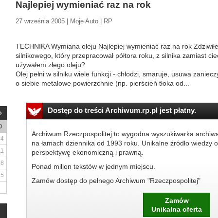
Najlepiej wymieniać raz na rok
27 września 2005 | Moje Auto | RP
TECHNIKA Wymiana oleju Najlepiej wymieniać raz na rok Zdziwiłe
silnikowego, który przepracował półtora roku, z silnika zamiast ci
używałem złego oleju?
Olej pełni w silniku wiele funkcji - chłodzi, smaruje, usuwa zaniec
o siebie metalowe powierzchnie (np. pierścień tłoka od...
Dostęp do treści Archiwum.rp.pl jest płatny.
D
Archiwum Rzeczpospolitej to wygodna wyszukiwarka archiw
4
na łamach dziennika od 1993 roku. Unikalne źródło wiedzy o
11
perspektywę ekonomiczną i prawną.
18
Ponad milion tekstów w jednym miejscu.
25
Zamów dostęp do pełnego Archiwum "Rzeczpospolitej"
Zamów
Unikalna oferta