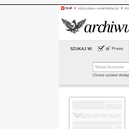
SZKOLENIA I KONFERENCJE
PO
Prawo
SZUKAJ W:
Chcesz uzyskać dostę