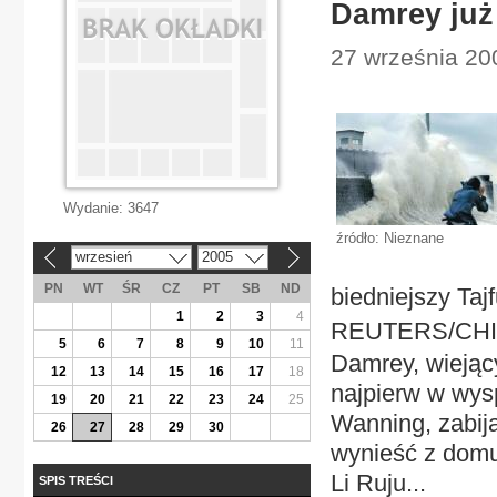
Damrey już
27 września 20
Wydanie:
3647
źródło: Nieznane
wrzesień
2005
«
»
PN
WT
ŚR
CZ
PT
SB
ND
biedniejszy Taj
1
2
3
4
REUTERS/CH
5
6
7
8
9
10
11
Damrey, wiejąc
12
13
14
15
16
17
18
najpierw w wysp
19
20
21
22
23
24
25
Wanning, zabija
26
27
28
29
30
wynieść z domu 
Li Ruju...
SPIS TREŚCI