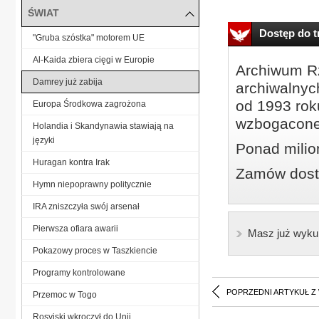
ŚWIAT
Dostęp do tr
"Gruba szóstka" motorem UE
Al-Kaida zbiera cięgi w Europie
Archiwum Rz
Damrey już zabija
archiwalnyc
od 1993 roku
Europa Środkowa zagrożona
wzbogacone
Holandia i Skandynawia stawiają na
języki
Ponad milio
Huragan kontra Irak
Zamów dostę
Hymn niepoprawny politycznie
IRA zniszczyła swój arsenał
Pierwsza ofiara awarii
Masz już wyku
Pokazowy proces w Taszkiencie
Programy kontrolowane
POPRZEDNI ARTYKUŁ Z
Przemoc w Togo
Rosyjski wkroczył do Unii