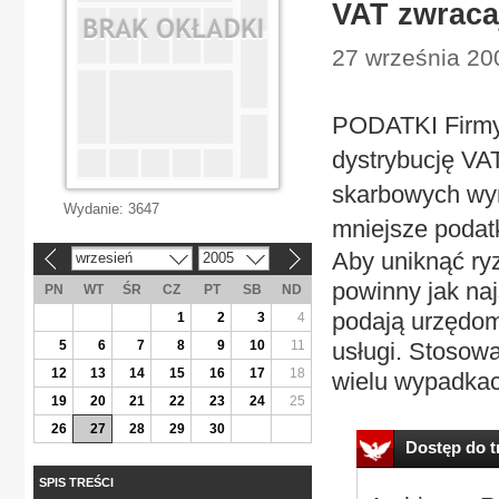
VAT zwracaj
27 września 20
PODATKI Firmy 
dystrybucję VAT
skarbowych wyn
Wydanie:
3647
mniejsze podat
Aby uniknąć ry
wrzesień
2005
«
»
powinny jak naj
PN
WT
ŚR
CZ
PT
SB
ND
podają urzędom
1
2
3
4
5
6
7
8
9
10
11
usługi. Stosowa
12
13
14
15
16
17
18
wielu wypadkac
19
20
21
22
23
24
25
26
27
28
29
30
Dostęp do tr
SPIS TREŚCI