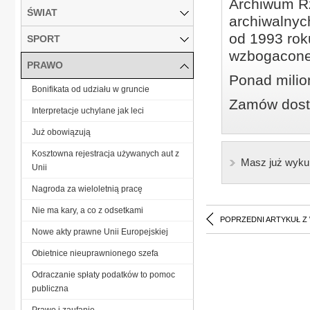
Archiwum Rz
ŚWIAT
archiwalnyc
od 1993 roku
SPORT
wzbogacone
PRAWO
Ponad milio
Bonifikata od udziału w gruncie
Zamów dostę
Interpretacje uchylane jak leci
Już obowiązują
Kosztowna rejestracja używanych aut z
Masz już wyku
Unii
Nagroda za wieloletnią pracę
Nie ma kary, a co z odsetkami
POPRZEDNI ARTYKUŁ Z
Nowe akty prawne Unii Europejskiej
Obietnice nieuprawnionego szefa
Odraczanie spłaty podatków to pomoc
publiczna
Prawo i zaufanie