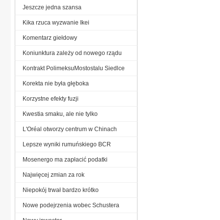
Jeszcze jedna szansa
Kika rzuca wyzwanie Ikei
Komentarz giełdowy
Koniunktura zależy od nowego rządu
Kontrakt PolimeksuMostostalu Siedlce
Korekta nie była głęboka
Korzystne efekty fuzji
Kwestia smaku, ale nie tylko
L'Oréal otworzy centrum w Chinach
Lepsze wyniki rumuńskiego BCR
Mosenergo ma zapłacić podatki
Najwięcej zmian za rok
Niepokój trwał bardzo krótko
Nowe podejrzenia wobec Schustera