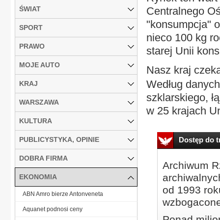
ŚWIAT
Centralnego 
"konsumpcja" 
SPORT
nieco 100 kg r
PRAWO
starej Unii kon
MOJE AUTO
Nasz kraj czek
Według danych 
KRAJ
szklarskiego, 
WARSZAWA
w 25 krajach Un
KULTURA
PUBLICYSTYKA, OPINIE
Dostęp do tr
DOBRA FIRMA
Archiwum Rz
archiwalnyc
EKONOMIA
od 1993 roku
ABN Amro bierze Antonveneta
wzbogacone
Aquanet podnosi ceny
Ponad milio