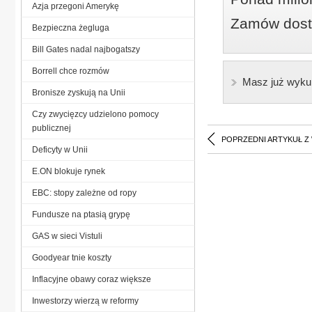
Azja przegoni Amerykę
Zamów dostę
Bezpieczna żegluga
Bill Gates nadal najbogatszy
Borrell chce rozmów
Masz już wyku
Bronisze zyskują na Unii
Czy zwycięzcy udzielono pomocy
publicznej
POPRZEDNI ARTYKUŁ Z
Deficyty w Unii
E.ON blokuje rynek
EBC: stopy zależne od ropy
Fundusze na ptasią grypę
GAS w sieci Vistuli
Goodyear tnie koszty
Inflacyjne obawy coraz większe
Inwestorzy wierzą w reformy