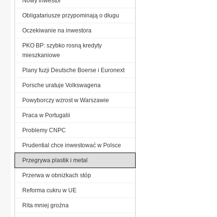
Nowy inwestor
Obligatariusze przypominają o długu
Oczekiwanie na inwestora
PKO BP: szybko rosną kredyty
mieszkaniowe
Plany fuzji Deutsche Boerse i Euronext
Porsche uratuje Volkswagena
Powyborczy wzrost w Warszawie
Praca w Portugalii
Problemy CNPC
Prudential chce inwestować w Polsce
Przegrywa plastik i metal
Przerwa w obniżkach stóp
Reforma cukru w UE
Rita mniej groźna