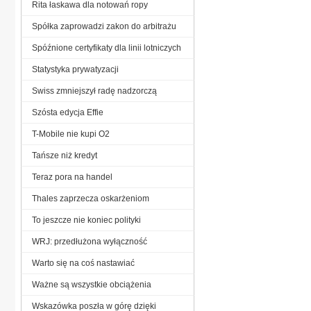
Rita łaskawa dla notowań ropy
Spółka zaprowadzi zakon do arbitrażu
Spóźnione certyfikaty dla linii lotniczych
Statystyka prywatyzacji
Swiss zmniejszył radę nadzorczą
Szósta edycja Effie
T-Mobile nie kupi O2
Tańsze niż kredyt
Teraz pora na handel
Thales zaprzecza oskarżeniom
To jeszcze nie koniec polityki
WRJ: przedłużona wyłączność
Warto się na coś nastawiać
Ważne są wszystkie obciążenia
Wskazówka poszła w górę dzięki