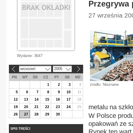
Przegrywa p
27 września 20
Wydanie:
3647
wrzesień
2005
«
»
PN
WT
ŚR
CZ
PT
SB
ND
źródło: Nieznane
1
2
3
4
5
6
7
8
9
10
11
12
13
14
15
16
17
18
metalu na szk
19
20
21
22
23
24
25
W Polsce produk
26
27
28
29
30
opakowań ze szk
SPIS TREŚCI
Rynek ten wart 