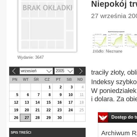
Niepokój tr
27 września 20
źródło: Nieznane
Wydanie:
3647
wrzesień
2005
traciły złoty, o
«
»
PN
WT
ŚR
CZ
PT
SB
ND
Indeksy szybko 
1
2
3
4
W poniedziałek 
5
6
7
8
9
10
11
i dolara. Za obi
12
13
14
15
16
17
18
19
20
21
22
23
24
25
Dostęp do tr
26
27
28
29
30
Archiwum Rz
SPIS TREŚCI