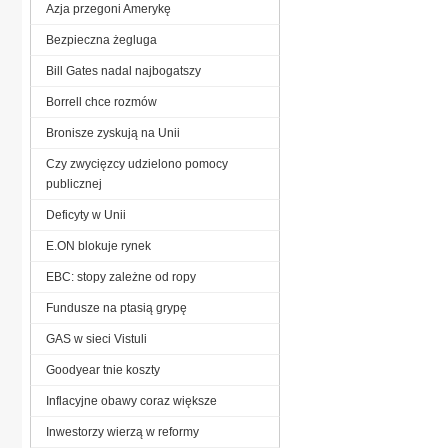
Azja przegoni Amerykę
Bezpieczna żegluga
Bill Gates nadal najbogatszy
Borrell chce rozmów
Bronisze zyskują na Unii
Czy zwycięzcy udzielono pomocy
publicznej
Deficyty w Unii
E.ON blokuje rynek
EBC: stopy zależne od ropy
Fundusze na ptasią grypę
GAS w sieci Vistuli
Goodyear tnie koszty
Inflacyjne obawy coraz większe
Inwestorzy wierzą w reformy