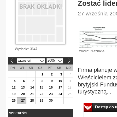
Zostać lide
27 września 20
Wydanie:
3647
źródło: Nieznane
wrzesień
2005
«
»
PN
WT
ŚR
CZ
PT
SB
ND
Firma planuje w
1
2
3
4
Właścicielem z
5
6
7
8
9
10
11
brytyjski Fundu
12
13
14
15
16
17
18
turystyczną...
19
20
21
22
23
24
25
26
27
28
29
30
Dostęp do tr
SPIS TREŚCI