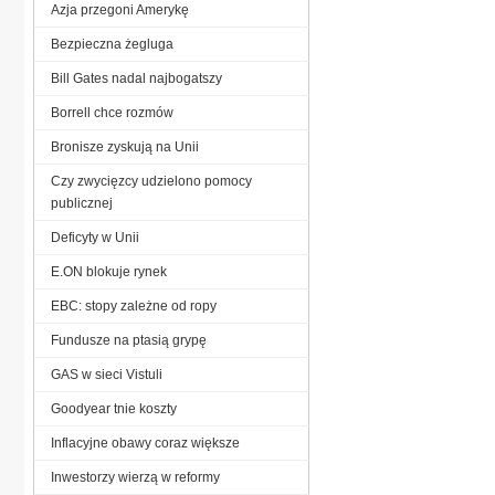
Azja przegoni Amerykę
Bezpieczna żegluga
Bill Gates nadal najbogatszy
Borrell chce rozmów
Bronisze zyskują na Unii
Czy zwycięzcy udzielono pomocy
publicznej
Deficyty w Unii
E.ON blokuje rynek
EBC: stopy zależne od ropy
Fundusze na ptasią grypę
GAS w sieci Vistuli
Goodyear tnie koszty
Inflacyjne obawy coraz większe
Inwestorzy wierzą w reformy