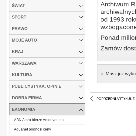
Archiwum Rz
ŚWIAT
archiwalnyc
SPORT
od 1993 roku
wzbogacone
PRAWO
Ponad milio
MOJE AUTO
Zamów dostę
KRAJ
WARSZAWA
Masz już wyku
KULTURA
PUBLICYSTYKA, OPINIE
DOBRA FIRMA
POPRZEDNI ARTYKUŁ Z
EKONOMIA
ABN Amro bierze Antonveneta
Aquanet podnosi ceny