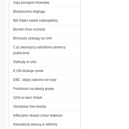
Azja przegoni Amerykę
Bezpieczna żegluga
Bill Gates nadal najbogatszy
Borrell chce rozmów
Bronisze zyskują na Unii
Czy zwycięzcy udzielono pomocy
publicznej
Deficyty w Unii
E.ON blokuje rynek
EBC: stopy zależne od ropy
Fundusze na ptasią grypę
GAS w sieci Vistuli
Goodyear tnie koszty
Inflacyjne obawy coraz większe
Inwestorzy wierzą w reformy