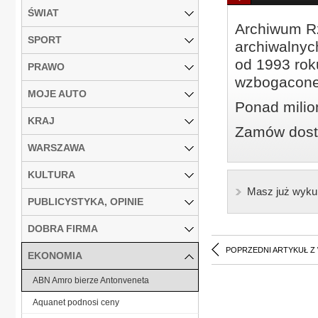
ŚWIAT
Archiwum Rz
SPORT
archiwalnyc
od 1993 roku
PRAWO
wzbogacone
MOJE AUTO
Ponad milio
KRAJ
Zamów dostę
WARSZAWA
KULTURA
Masz już wyku
PUBLICYSTYKA, OPINIE
DOBRA FIRMA
POPRZEDNI ARTYKUŁ Z
EKONOMIA
ABN Amro bierze Antonveneta
Aquanet podnosi ceny