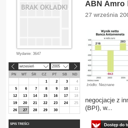
ABN Amro b
27 września 20
Wydanie:
3647
wrzesień
2005
«
»
PN
WT
ŚR
CZ
PT
SB
ND
1
2
3
4
źródło: Nieznane
5
6
7
8
9
10
11
12
13
14
15
16
17
18
negocjacje z i
19
20
21
22
23
24
25
(BPI), w...
26
27
28
29
30
SPIS TREŚCI
Dostęp do tr