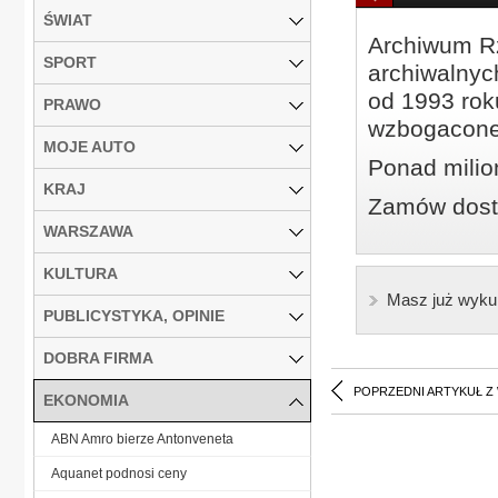
ŚWIAT
Archiwum Rz
SPORT
archiwalnyc
od 1993 roku
PRAWO
wzbogacone
MOJE AUTO
Ponad milio
KRAJ
Zamów dostę
WARSZAWA
KULTURA
Masz już wyku
PUBLICYSTYKA, OPINIE
DOBRA FIRMA
POPRZEDNI ARTYKUŁ Z
EKONOMIA
ABN Amro bierze Antonveneta
Aquanet podnosi ceny