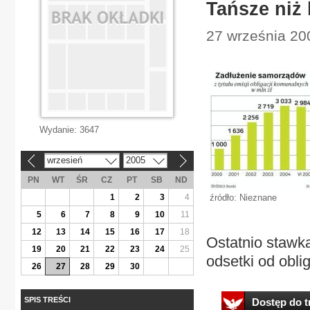
Tańsze niż 
27 września 20
Wydanie:
3647
wrzesień
2005
«
»
PN
WT
ŚR
CZ
PT
SB
ND
1
2
3
4
źródło: Nieznane
5
6
7
8
9
10
11
12
13
14
15
16
17
18
Ostatnio stawk
19
20
21
22
23
24
25
odsetki od obli
26
27
28
29
30
SPIS TREŚCI
Dostęp do tr