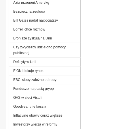
Azja przegoni Amerykę
Bezpieczna żegluga
Bill Gates nadal najbogatszy
Borrell chce rozmów
Bronisze zyskują na Unii
Czy zwycięzcy udzielono pomocy
publicznej
Deficyty w Unii
E.ON blokuje rynek
EBC: stopy zależne od ropy
Fundusze na ptasią grypę
GAS w sieci Vistuli
Goodyear tnie koszty
Inflacyjne obawy coraz większe
Inwestorzy wierzą w reformy