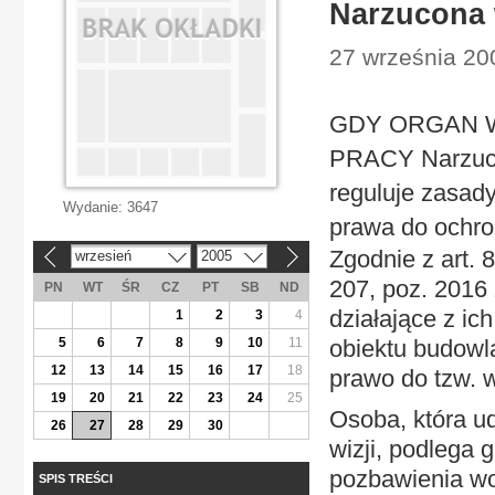
Narzucona 
27 września 200
GDY ORGAN 
PRACY Narzuco
reguluje zasad
Wydanie:
3647
prawa do ochro
Zgodnie z art. 
wrzesień
2005
«
»
207, poz. 2016
PN
WT
ŚR
CZ
PT
SB
ND
działające z i
1
2
3
4
5
6
7
8
9
10
11
obiektu budowla
12
13
14
15
16
17
18
prawo do tzw. wi
19
20
21
22
23
24
25
Osoba, która u
26
27
28
29
30
wizji, podlega 
pozbawienia wol
SPIS TREŚCI