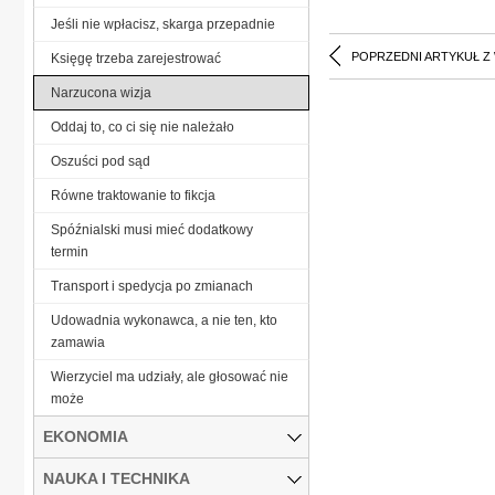
Jeśli nie wpłacisz, skarga przepadnie
POPRZEDNI ARTYKUŁ Z
Księgę trzeba zarejestrować
Narzucona wizja
Oddaj to, co ci się nie należało
Oszuści pod sąd
Równe traktowanie to fikcja
Spóźnialski musi mieć dodatkowy
termin
Transport i spedycja po zmianach
Udowadnia wykonawca, a nie ten, kto
zamawia
Wierzyciel ma udziały, ale głosować nie
może
EKONOMIA
NAUKA I TECHNIKA