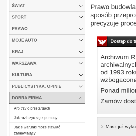
ŚWIAT
Prawo budowlan
sposób przepro
SPORT
precyzuje proce
PRAWO
MOJE AUTO
Dostęp do tr
KRAJ
Archiwum Rz
WARSZAWA
archiwalnyc
od 1993 roku
KULTURA
wzbogacone
PUBLICYSTYKA, OPINIE
Ponad milio
DOBRA FIRMA
Zamów dostę
Arbitrzy o przetargach
Jak rozliczyć się z pomocy
Masz już wyku
Jakie warunki może stawiać
zamawiający