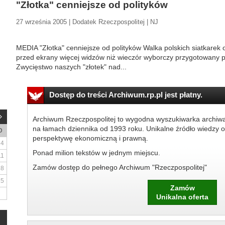
"Złotka" cenniejsze od polityków
27 września 2005 | Dodatek Rzeczpospolitej | NJ
MEDIA "Złotka" cenniejsze od polityków Walka polskich siatkarek
przed ekrany więcej widzów niż wieczór wyborczy przygotowany 
Zwycięstwo naszych "złotek" nad...
Dostęp do treści Archiwum.rp.pl jest płatny.
Archiwum Rzeczpospolitej to wygodna wyszukiwarka archiw
na łamach dziennika od 1993 roku. Unikalne źródło wiedzy o
D
perspektywę ekonomiczną i prawną.
4
Ponad milion tekstów w jednym miejscu.
11
Zamów dostęp do pełnego Archiwum "Rzeczpospolitej"
18
25
Zamów
Unikalna oferta