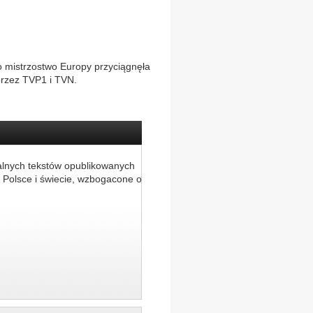
 o mistrzostwo Europy przyciągnęła
przez TVP1 i TVN.
alnych tekstów opublikowanych
 Polsce i świecie, wzbogacone o