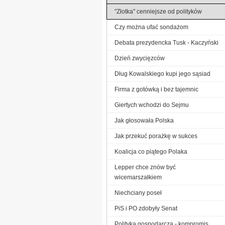
"Złotka" cenniejsze od polityków
Czy można ufać sondażom
Debata prezydencka Tusk - Kaczyński
Dzień zwycięzców
Dług Kowalskiego kupi jego sąsiad
Firma z gotówką i bez tajemnic
Giertych wchodzi do Sejmu
Jak głosowała Polska
Jak przekuć porażkę w sukces
Koalicja co piątego Polaka
Lepper chce znów być
wicemarszałkiem
Niechciany poseł
PiS i PO zdobyły Senat
Polityka gospodarcza - kompromis