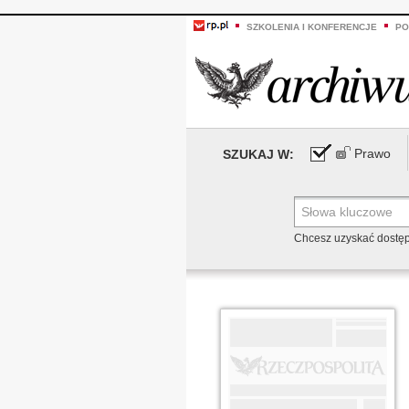
SZKOLENIA I KONFERENCJE
PO
Prawo
SZUKAJ W:
Chcesz uzyskać dostę