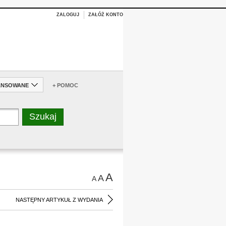
ZALOGUJ
ZAŁÓŻ KONTO
ANSOWANE
+ POMOC
A
A
A
NASTĘPNY ARTYKUŁ Z WYDANIA