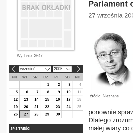
Parlament 
27 września 200
Wydanie:
3647
wrzesień
2005
«
»
PN
WT
ŚR
CZ
PT
SB
ND
1
2
3
4
5
6
7
8
9
10
11
źródło: Nieznane
12
13
14
15
16
17
18
19
20
21
22
23
24
25
ponownie sprawu
26
27
28
29
30
Dlatego zrozumi
małej wiary co 
SPIS TREŚCI