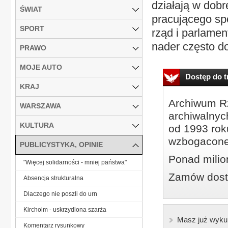
działają w dobr
ŚWIAT
pracującego sp
SPORT
rząd i parlamen
nader często d
PRAWO
MOJE AUTO
Dostęp do tr
KRAJ
Archiwum Rz
WARSZAWA
archiwalnyc
KULTURA
od 1993 roku
wzbogacone
PUBLICYSTYKA, OPINIE
Ponad milio
"Więcej solidarności - mniej państwa"
Zamów dostę
Absencja strukturalna
Dlaczego nie poszli do urn
Kircholm - uskrzydlona szarża
Masz już wyku
Komentarz rysunkowy