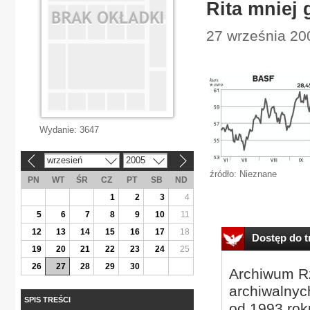
Rita mniej 
27 września 20
Wydanie:
3647
wrzesień
2005
«
»
źródło: Nieznane
PN
WT
ŚR
CZ
PT
SB
ND
1
2
3
4
5
6
7
8
9
10
11
12
13
14
15
16
17
18
Dostęp do tr
19
20
21
22
23
24
25
26
27
28
29
30
Archiwum Rz
archiwalnyc
SPIS TREŚCI
od 1993 roku