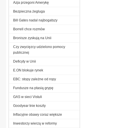
Azja przegoni Amerykę
Bezpieczna żegluga
Bill Gates nadal najbogatszy
Borrell chce rozmów
Bronisze zyskują na Unii
Czy zwycięzcy udzielono pomocy
publicznej
Deficyty w Unii
E.ON blokuje rynek
EBC: stopy zależne od ropy
Fundusze na ptasią grypę
GAS w sieci Vistuli
Goodyear tnie koszty
Inflacyjne obawy coraz większe
Inwestorzy wierzą w reformy