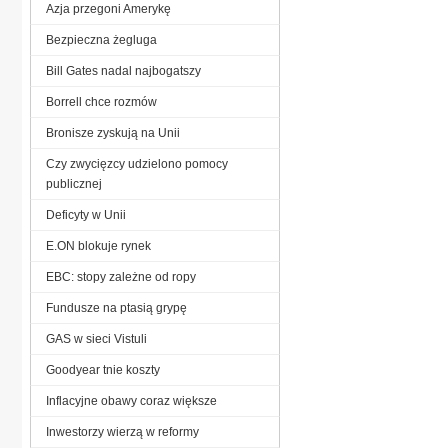
Azja przegoni Amerykę
Bezpieczna żegluga
Bill Gates nadal najbogatszy
Borrell chce rozmów
Bronisze zyskują na Unii
Czy zwycięzcy udzielono pomocy
publicznej
Deficyty w Unii
E.ON blokuje rynek
EBC: stopy zależne od ropy
Fundusze na ptasią grypę
GAS w sieci Vistuli
Goodyear tnie koszty
Inflacyjne obawy coraz większe
Inwestorzy wierzą w reformy