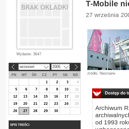
T-Mobile ni
27 września 20
Wydanie:
3647
wrzesień
2005
«
»
źródło: Nieznane
PN
WT
ŚR
CZ
PT
SB
ND
1
2
3
4
5
6
7
8
9
10
11
Dostęp do tr
12
13
14
15
16
17
18
19
20
21
22
23
24
25
Archiwum Rz
26
27
28
29
30
archiwalnyc
od 1993 roku
SPIS TREŚCI