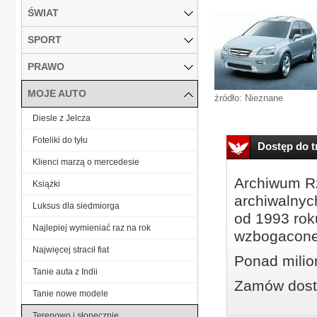
ŚWIAT
SPORT
PRAWO
MOJE AUTO
źródło: Nieznane
Diesle z Jelcza
Foteliki do tyłu
Dostęp do tr
Klienci marzą o mercedesie
Archiwum Rz
Książki
archiwalnyc
Luksus dla siedmiorga
od 1993 roku
Najlepiej wymieniać raz na rok
wzbogacone
Najwięcej stracił fiat
Ponad milio
Tanie auta z Indii
Zamów dostę
Tanie nowe modele
Terenowo i słonecznie