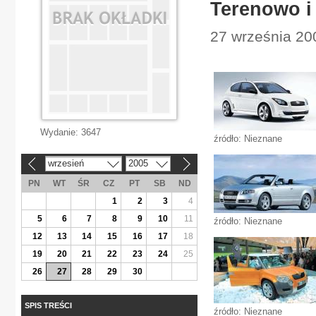
Terenowo i
27 września 200
Wydanie:
3647
źródło: Nieznane
wrzesień
2005
«
»
PN
WT
ŚR
CZ
PT
SB
ND
1
2
3
4
5
6
7
8
9
10
11
źródło: Nieznane
12
13
14
15
16
17
18
19
20
21
22
23
24
25
26
27
28
29
30
SPIS TREŚCI
źródło: Nieznane