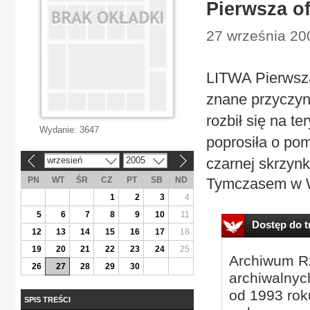
Pierwsza of
27 września 200
LITWA Pierwsza
znane przyczyny
rozbił się na te
Wydanie:
3647
poprosiła o po
wrzesień
2005
czarnej skrzynk
«
»
PN
WT
ŚR
CZ
PT
SB
ND
Tymczasem w Wi
1
2
3
4
5
6
7
8
9
10
11
Dostęp do tr
12
13
14
15
16
17
18
19
20
21
22
23
24
25
Archiwum Rz
26
27
28
29
30
archiwalnyc
od 1993 roku
SPIS TREŚCI