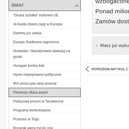
wzbogacone
ŚWIAT
Ponad milio
"Gruba szóstka" motorem UE
Zamów dostę
Al-Kaida zbiera cięgi w Europie
Damrey już zabija
Europa Środkowa zagrożona
Masz już wyku
Holandia i Skandynawia stawiają na
języki
Huragan kontra Irak
POPRZEDNI ARTYKUŁ Z
Hymn niepoprawny politycznie
IRA zniszczyła swój arsenał
Pierwsza ofiara awarii
Pokazowy proces w Taszkiencie
Programy kontrolowane
Przemoc w Togo
Rosyjski wkroczył do Unii