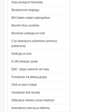
Azja przegoni Amerykę
Bezpieczna żegluga
Bill Gates nadal najbogatszy
Borrell chce rozmów
Bronisze zyskują na Unii
Czy zwycięzcy udzielono pomocy
publicznej
Deficyty w Unii
E.ON blokuje rynek
EBC: stopy zależne od ropy
Fundusze na ptasią grypę
GAS w sieci Vistuli
Goodyear tnie koszty
Inflacyjne obawy coraz większe
Inwestorzy wierzą w reformy