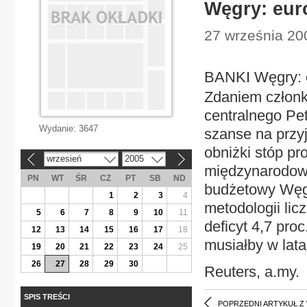
Węgry: eur
27 września 20
BANKI Węgry: 
Zdaniem członk
centralnego Pe
Wydanie:
3647
szanse na przy
obniżki stóp pr
wrzesień
2005
«
»
międzynarodowe
PN
WT
ŚR
CZ
PT
SB
ND
budżetowy Węgi
1
2
3
4
metodologii lic
5
6
7
8
9
10
11
deficyt 4,7 pro
12
13
14
15
16
17
18
musiałby w lat
19
20
21
22
23
24
25
26
27
28
29
30
Reuters, a.my.
SPIS TREŚCI
POPRZEDNI ARTYKUŁ Z