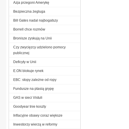
Azja przegoni Amerykę
Bezpieczna żegluga
Bill Gates nadal najbogatszy
Borrell chce rozmów
Bronisze zyskują na Unii
Czy zwycięzcy udzielono pomocy
publicznej
Deficyty w Unii
E.ON blokuje rynek
EBC: stopy zależne od ropy
Fundusze na ptasią grypę
GAS w sieci Vistuli
Goodyear tnie koszty
Inflacyjne obawy coraz większe
Inwestorzy wierzą w reformy