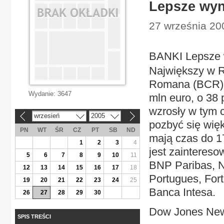
Lepsze wyn
27 września 20
BANKI Lepsze 
Największy w 
Romana (BCR) 
Wydanie:
3647
mln euro, o 38 
wzrosły w tym 
wrzesień
2005
«
»
pozbyć się wię
PN
WT
ŚR
CZ
PT
SB
ND
mają czas do 1
1
2
3
4
jest zainteres
5
6
7
8
9
10
11
BNP Paribas, N
12
13
14
15
16
17
18
Portugues, For
19
20
21
22
23
24
25
Banca Intesa.
26
27
28
29
30
Dow Jones New
SPIS TREŚCI