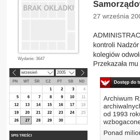
Samorządow
27 września 200
ADMINISTRACJA
kontroli Nadzó
kolegiów odwoł
Wydanie:
3647
Przekazała mu 
wrzesień
2005
«
»
PN
WT
ŚR
CZ
PT
SB
ND
Dostęp do tr
1
2
3
4
5
6
7
8
9
10
11
Archiwum Rz
12
13
14
15
16
17
18
archiwalnyc
19
20
21
22
23
24
25
od 1993 roku
26
27
28
29
30
wzbogacone
Ponad milio
SPIS TREŚCI