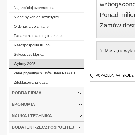
wzbogacone
Najczęściej cytowano nas
Ponad milio
Niepełny koniec sowietyzmu
Zamów dostę
Ordynacja do zmiany
Parlament ostatniego kontaktu
Rzeczpospolita III i pół
Masz już wyku
Sukces czy klęska
Wybory 2005
Zbiór prywatnych listów Jana Pawła II
POPRZEDNI ARTYKUŁ Z
Zdeklasowana klasa
DOBRA FIRMA
EKONOMIA
NAUKA I TECHNIKA
DODATEK RZECZPOSPOLITEJ