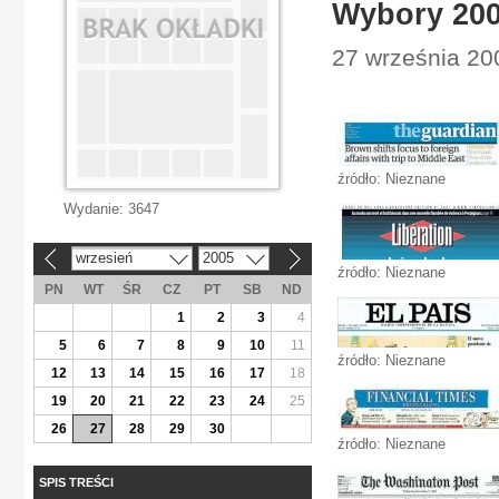
Wybory 20
27 września 200
źródło: Nieznane
Wydanie:
3647
wrzesień
2005
«
»
źródło: Nieznane
PN
WT
ŚR
CZ
PT
SB
ND
1
2
3
4
5
6
7
8
9
10
11
źródło: Nieznane
12
13
14
15
16
17
18
19
20
21
22
23
24
25
26
27
28
29
30
źródło: Nieznane
SPIS TREŚCI