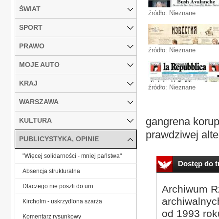
ŚWIAT
źródło: Nieznane
SPORT
PRAWO
źródło: Nieznane
MOJE AUTO
KRAJ
źródło: Nieznane
WARSZAWA
gangrena korup
KULTURA
prawdziwej alte
PUBLICYSTYKA, OPINIE
"Więcej solidarności - mniej państwa"
Dostęp do tr
Absencja strukturalna
Dlaczego nie poszli do urn
Archiwum Rz
archiwalnyc
Kircholm - uskrzydlona szarża
od 1993 roku
Komentarz rysunkowy