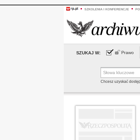
SZKOLENIA I KONFERENCJE
PO
Prawo
SZUKAJ W:
Chcesz uzyskać dostę