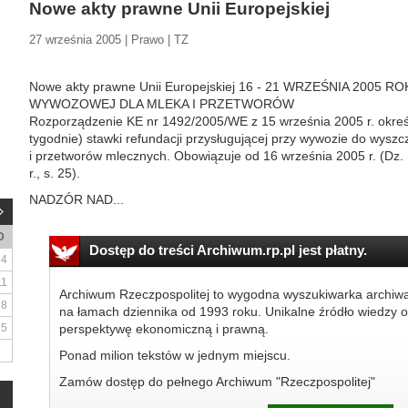
Nowe akty prawne Unii Europejskiej
27 września 2005 | Prawo | TZ
Nowe akty prawne Unii Europejskiej 16 - 21 WRZEŚNIA 2005
WYWOZOWEJ DLA MLEKA I PRZETWORÓW
Rozporządzenie KE nr 1492/2005/WE z 15 września 2005 r. okreś
tygodnie) stawki refundacji przysługującej przy wywozie do wyszc
i przetworów mlecznych. Obowiązuje od 16 września 2005 r. (Dz.
r., s. 25).
NADZÓR NAD...
D
Dostęp do treści Archiwum.rp.pl jest płatny.
4
11
Archiwum Rzeczpospolitej to wygodna wyszukiwarka archiw
18
na łamach dziennika od 1993 roku. Unikalne źródło wiedzy o
25
perspektywę ekonomiczną i prawną.
Ponad milion tekstów w jednym miejscu.
Zamów dostęp do pełnego Archiwum "Rzeczpospolitej"