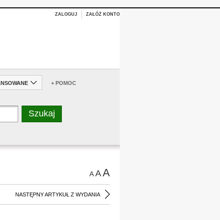
ZALOGUJ
ZAŁÓŻ KONTO
ANSOWANE
+ POMOC
A
A
A
NASTĘPNY ARTYKUŁ Z WYDANIA