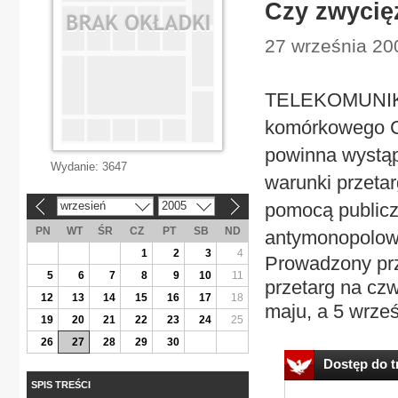
Czy zwycię
27 września 20
TELEKOMUNIKAC
komórkowego Cz
powinna wystąpi
Wydanie:
3647
warunki przeta
wrzesień
2005
pomocą publicz
«
»
PN
WT
ŚR
CZ
PT
SB
ND
antymonopolow
1
2
3
4
Prowadzony prz
5
6
7
8
9
10
11
przetarg na cz
12
13
14
15
16
17
18
maju, a 5 wrześ
19
20
21
22
23
24
25
26
27
28
29
30
Dostęp do tr
SPIS TREŚCI