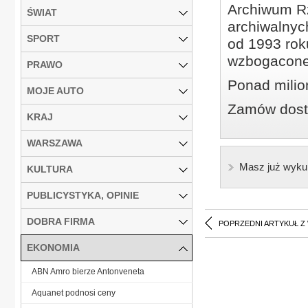
Archiwum Rz
ŚWIAT
archiwalnyc
SPORT
od 1993 roku
wzbogacone
PRAWO
Ponad milio
MOJE AUTO
Zamów dostę
KRAJ
WARSZAWA
Masz już wyku
KULTURA
PUBLICYSTYKA, OPINIE
DOBRA FIRMA
POPRZEDNI ARTYKUŁ Z
EKONOMIA
ABN Amro bierze Antonveneta
Aquanet podnosi ceny