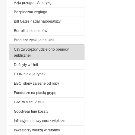
Azja przegoni Amerykę
Bezpieczna żegluga
Bill Gates nadal najbogatszy
Borrell chce rozmów
Bronisze zyskują na Unii
Czy zwycięzcy udzielono pomocy
publicznej
Deficyty w Unii
E.ON blokuje rynek
EBC: stopy zależne od ropy
Fundusze na ptasią grypę
GAS w sieci Vistuli
Goodyear tnie koszty
Inflacyjne obawy coraz większe
Inwestorzy wierzą w reformy