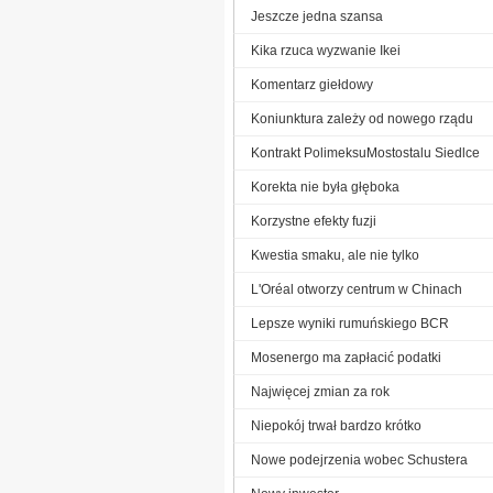
Jeszcze jedna szansa
Kika rzuca wyzwanie Ikei
Komentarz giełdowy
Koniunktura zależy od nowego rządu
Kontrakt PolimeksuMostostalu Siedlce
Korekta nie była głęboka
Korzystne efekty fuzji
Kwestia smaku, ale nie tylko
L'Oréal otworzy centrum w Chinach
Lepsze wyniki rumuńskiego BCR
Mosenergo ma zapłacić podatki
Najwięcej zmian za rok
Niepokój trwał bardzo krótko
Nowe podejrzenia wobec Schustera