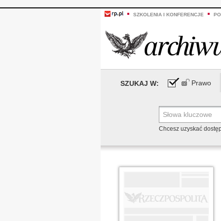
SZKOLENIA I KONFERENCJE
PO
Prawo
SZUKAJ W:
Chcesz uzyskać dostę