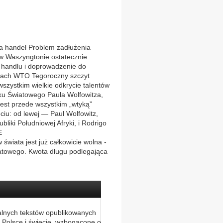
handel Problem zadłużenia
 w Waszyngtonie ostatecznie
ję handlu i doprowadzenie do
mach WTO Tegoroczny szczyt
szystkim wielkie odkrycie talentów
ku Światowego Paula Wolfowitza,
est przede wszystkim „wtyką”
ęciu: od lewej — Paul Wolfowitz,
liki Południowej Afryki, i Rodrigo
E
świata jest już całkowicie wolna -
atowego. Kwota długu podlegająca
alnych tekstów opublikowanych
 Polsce i świecie, wzbogacone o