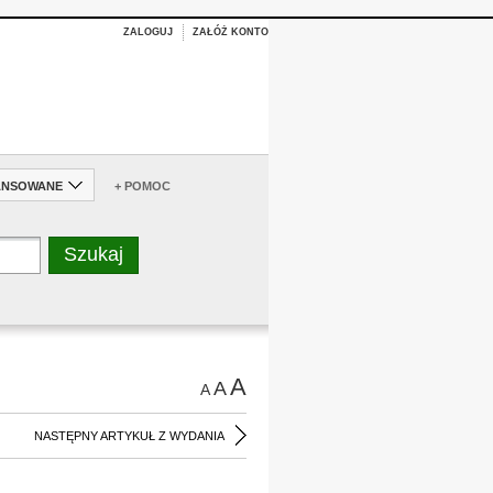
ZALOGUJ
ZAŁÓŻ KONTO
ANSOWANE
+ POMOC
A
A
A
NASTĘPNY ARTYKUŁ Z WYDANIA