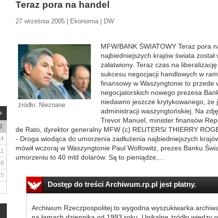
Teraz pora na handel
27 września 2005 | Ekonomia | DW
MFW/BANK ŚWIATOWY Teraz pora na 
najbiedniejszych krajów świata został
załatwiony. Teraz czas na liberalizac
sukcesu negocjacji handlowych w ra
finansowy w Waszyngtonie to przede w
negocjatorskich nowego prezesa Ban
niedawno jeszcze krytykowanego, że j
źródło: Nieznane
administracji waszyngtońskiej. Na zdj
Trevor Manuel, minister finansów Repub
D
de Rato, dyrektor generalny MFW (c) REUTERS/ THIERRY ROG
- Droga wiodąca do umorzenia zadłużenia najbiedniejszych krajów 
4
mówił wczoraj w Waszyngtonie Paul Wolfowitz, prezes Banku Świ
11
umorzeniu to 40 mld dolarów. Są to pieniądze,...
18
25
Dostęp do treści Archiwum.rp.pl jest płatny.
Archiwum Rzeczpospolitej to wygodna wyszukiwarka archiw
na łamach dziennika od 1993 roku. Unikalne źródło wiedzy o