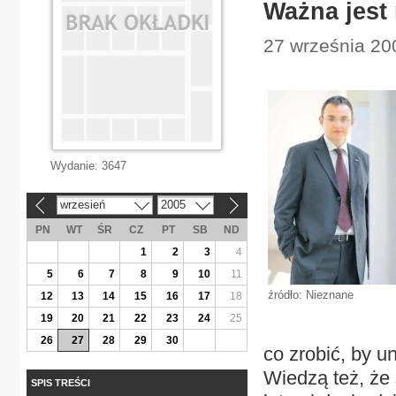
Ważna jest
27 września 200
Wydanie:
3647
wrzesień
2005
«
»
PN
WT
ŚR
CZ
PT
SB
ND
1
2
3
4
5
6
7
8
9
10
11
źródło: Nieznane
12
13
14
15
16
17
18
19
20
21
22
23
24
25
26
27
28
29
30
co zrobić, by u
Wiedzą też, że 
SPIS TREŚCI