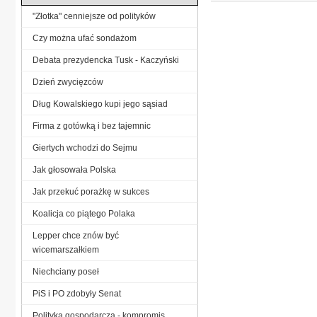
"Złotka" cenniejsze od polityków
Czy można ufać sondażom
Debata prezydencka Tusk - Kaczyński
Dzień zwycięzców
Dług Kowalskiego kupi jego sąsiad
Firma z gotówką i bez tajemnic
Giertych wchodzi do Sejmu
Jak głosowała Polska
Jak przekuć porażkę w sukces
Koalicja co piątego Polaka
Lepper chce znów być
wicemarszałkiem
Niechciany poseł
PiS i PO zdobyły Senat
Polityka gospodarcza - kompromis