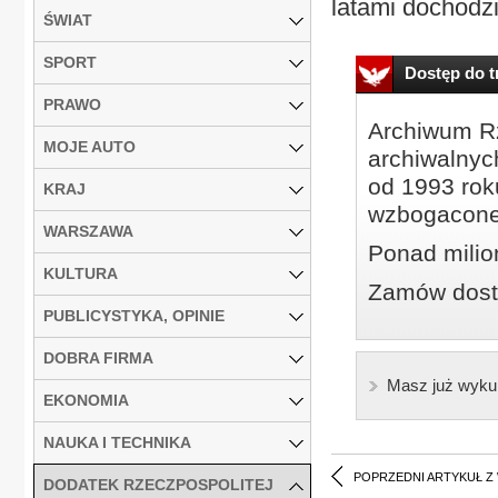
latami dochodzi
ŚWIAT
SPORT
Dostęp do tr
PRAWO
Archiwum Rz
MOJE AUTO
archiwalnyc
od 1993 roku
KRAJ
wzbogacone
WARSZAWA
Ponad milio
KULTURA
Zamów dostę
PUBLICYSTYKA, OPINIE
DOBRA FIRMA
Masz już wyku
EKONOMIA
NAUKA I TECHNIKA
POPRZEDNI ARTYKUŁ Z
DODATEK RZECZPOSPOLITEJ