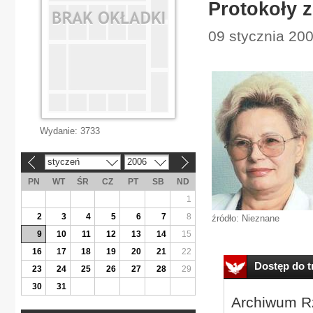
Protokoły 
09 stycznia 20
Wydanie:
3733
styczeń
2006
«
»
PN
WT
ŚR
CZ
PT
SB
ND
1
2
3
4
5
6
7
8
źródło: Nieznane
9
10
11
12
13
14
15
16
17
18
19
20
21
22
Dostęp do tr
23
24
25
26
27
28
29
30
31
Archiwum Rz