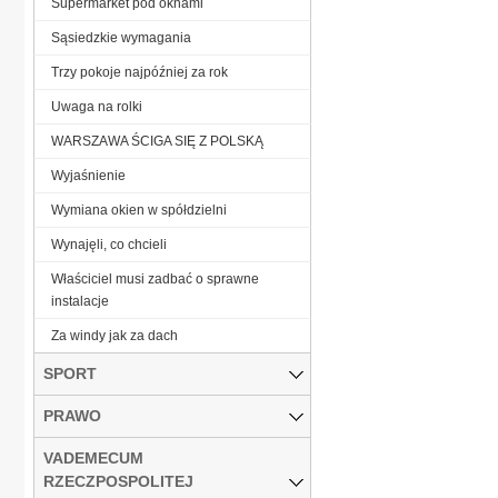
Supermarket pod oknami
Sąsiedzkie wymagania
Trzy pokoje najpóźniej za rok
Uwaga na rolki
WARSZAWA ŚCIGA SIĘ Z POLSKĄ
Wyjaśnienie
Wymiana okien w spółdzielni
Wynajęli, co chcieli
Właściciel musi zadbać o sprawne
instalacje
Za windy jak za dach
SPORT
PRAWO
VADEMECUM
RZECZPOSPOLITEJ