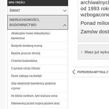
archiwalnyc
SPIS TREŚCI
od 1993 roku
ŚWIAT
wzbogacone
NIERUCHOMOŚCI,
Ponad milio
BUDOWNICTWO
Zamów dostę
Atrakcyjne nowe mieszkania i
kamienice
Budynki dostaną ocenę
Masz już wyku
Będzie jeszcze drożej
Chemia budowlana
Czynsze coraz niższe
POPRZEDNI ARTYKUŁ Z
Duże zakupy na kredyt
Gdy właściciel kamienicy podnosi
czynsz
Im bliżej centrum, tym wyższa cena
Interweniuj przed rozpoczęciem prac