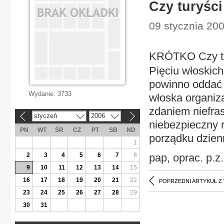
Czy turyści
09 stycznia 200
KRÓTKO Czy tu
Pięciu włoskic
powinno oddać 
Wydanie:
3733
włoska organiz
zdaniem niefras
styczeń
2006
«
»
niebezpieczny 
PN
WT
ŚR
CZ
PT
SB
ND
porządku dzien
1
2
3
4
5
6
7
8
pap, oprac. p.z.
9
10
11
12
13
14
15
16
17
18
19
20
21
22
POPRZEDNI ARTYKUŁ Z
23
24
25
26
27
28
29
30
31