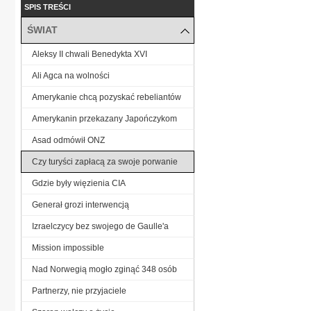
SPIS TREŚCI
ŚWIAT
Aleksy II chwali Benedykta XVI
Ali Agca na wolności
Amerykanie chcą pozyskać rebeliantów
Amerykanin przekazany Japończykom
Asad odmówił ONZ
Czy turyści zapłacą za swoje porwanie
Gdzie były więzienia CIA
Generał grozi interwencją
Izraelczycy bez swojego de Gaulle'a
Mission impossible
Nad Norwegią mogło zginąć 348 osób
Partnerzy, nie przyjaciele