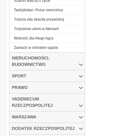
Szaron walczy o życie
Tadżykistan: Pożar sierocińca
Trzecia siła straciła przywódcę
Trzęsienie ziemi w Atenach
Wolność dla Alego Agcy
Zamach w chińskim sądzie
NIERUCHOMOŚCI,
BUDOWNICTWO
SPORT
PRAWO
VADEMECUM
RZECZPOSPOLITEJ
WARSZAWA
DODATEK RZECZPOSPOLITEJ