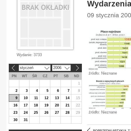
Wydarzenia
09 stycznia 20
Wydanie:
3733
styczeń
2006
«
»
źródło: Nieznane
PN
WT
ŚR
CZ
PT
SB
ND
1
2
3
4
5
6
7
8
9
10
11
12
13
14
15
16
17
18
19
20
21
22
źródło: Nieznane
23
24
25
26
27
28
29
30
31
POPRZEDNI ARTYKUŁ Z