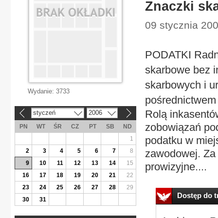
Znaczki sk
09 stycznia 200
PODATKI Radni 
skarbowe bez 
skarbowych i u
Wydanie:
3733
pośrednictwem 
Rolą inkasentó
styczeń
2006
«
»
zobowiązań pod
PN
WT
ŚR
CZ
PT
SB
ND
podatku w miej
1
2
3
4
5
6
7
8
zawodowej. Za 
9
10
11
12
13
14
15
prowizyjne....
16
17
18
19
20
21
22
23
24
25
26
27
28
29
Dostęp do tr
30
31