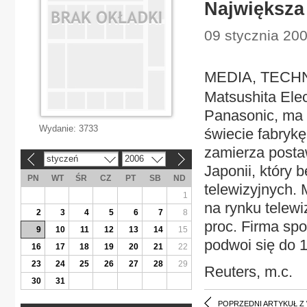
Największa 
09 stycznia 20
MEDIA, TECHNO
Matsushita Ele
Panasonic, ma 
Wydanie:
3733
świecie fabryk
zamierza posta
styczeń
2006
«
»
Japonii, który 
PN
WT
ŚR
CZ
PT
SB
ND
telewizyjnych.
1
na rynku telew
2
3
4
5
6
7
8
proc. Firma sp
9
10
11
12
13
14
15
podwoi się do 1
16
17
18
19
20
21
22
23
24
25
26
27
28
29
Reuters, m.c.
30
31
POPRZEDNI ARTYKUŁ Z