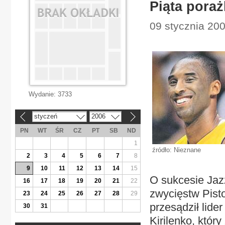
Piąta poraż
09 stycznia 200
Wydanie:
3733
styczeń
2006
«
»
PN
WT
ŚR
CZ
PT
SB
ND
1
źródło: Nieznane
2
3
4
5
6
7
8
9
10
11
12
13
14
15
O sukcesie Jazz
16
17
18
19
20
21
22
zwycięstw Pisto
23
24
25
26
27
28
29
przesądził lide
30
31
Kirilenko, który