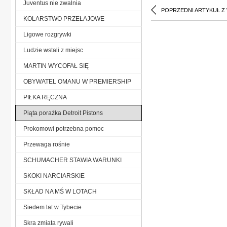
Juventus nie zwalnia
POPRZEDNI ARTYKUŁ Z
KOLARSTWO PRZEŁAJOWE
Ligowe rozgrywki
Ludzie wstali z miejsc
MARTIN WYCOFAŁ SIĘ
OBYWATEL OMANU W PREMIERSHIP
PIŁKA RĘCZNA
Piąta porażka Detroit Pistons
Prokomowi potrzebna pomoc
Przewaga rośnie
SCHUMACHER STAWIA WARUNKI
SKOKI NARCIARSKIE
SKŁAD NA MŚ W LOTACH
Siedem lat w Tybecie
Skra zmiata rywali