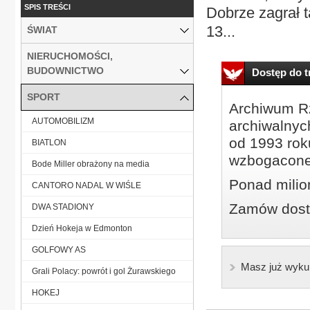
SPIS TREŚCI
Dobrze zagrał 
13...
ŚWIAT
NIERUCHOMOŚCI,
BUDOWNICTWO
Dostęp do tr
SPORT
Archiwum Rz
AUTOMOBILIZM
archiwalnyc
od 1993 roku
BIATLON
wzbogacone
Bode Miller obrażony na media
Ponad milio
CANTORO NADAL W WIŚLE
Zamów dostę
DWA STADIONY
Dzień Hokeja w Edmonton
GOLFOWY AS
Masz już wyku
Grali Polacy: powrót i gol Żurawskiego
HOKEJ