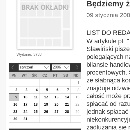
Będziemy ż
09 stycznia 20
LIST DO REDAK
W artykule pt. 
Sławiński pisze
Wydanie:
3733
polegających n
bilansie handl
styczeń
2006
«
»
procentowych. S
PN
WT
ŚR
CZ
PT
SB
ND
że słabnąca ko
1
znajduje odzwie
2
3
4
5
6
7
8
całość może prz
9
10
11
12
13
14
15
spłacać od raz
16
17
18
19
20
21
22
jednak spłacać
23
24
25
26
27
28
29
niekonkurencyjn
30
31
zadłużania się 