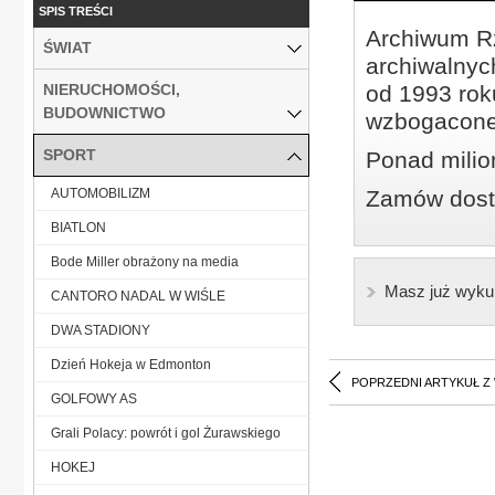
SPIS TREŚCI
Archiwum Rz
ŚWIAT
archiwalnyc
NIERUCHOMOŚCI,
od 1993 roku
BUDOWNICTWO
wzbogacone
SPORT
Ponad milio
AUTOMOBILIZM
Zamów dostę
BIATLON
Bode Miller obrażony na media
Masz już wyku
CANTORO NADAL W WIŚLE
DWA STADIONY
Dzień Hokeja w Edmonton
POPRZEDNI ARTYKUŁ Z
GOLFOWY AS
Grali Polacy: powrót i gol Żurawskiego
HOKEJ