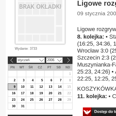
Ligowe roz
09 stycznia 200
Ligowe rozgr
8. kolejka:
• St
(16:25, 34:36, 
Wydanie:
3733
Wrocław 3:0 (25
Szczecin 2:3 (2
styczeń
2006
«
»
Muszynianka-Fa
PN
WT
ŚR
CZ
PT
SB
ND
25:23, 24:26) 
1
22:25, 12:25, 2
2
3
4
5
6
7
8
9
10
11
12
13
14
15
KOSZYKÓWKA
16
17
18
19
20
21
22
11. kolejka:
• 
23
24
25
26
27
28
29
30
31
Dostęp do tr