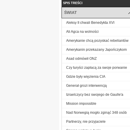
SPIS TREŚCI
ŚWIAT
Aleksy II chwali Benedykta XVI
Ali Agca na wolności
Amerykanie chcą pozyskać rebeliantów
Amerykanin przekazany Japończykom
Asad odmówił ONZ
Czy turyści zapłacą za swoje porwanie
Gdzie były więzienia CIA
Generał grozi interwencją
Izraelczycy bez swojego de Gaulle'a
Mission impossible
Nad Norwegią mogło zginąć 348 osób
Partnerzy, nie przyjaciele