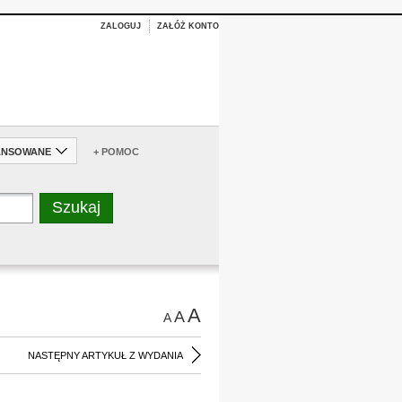
ZALOGUJ
ZAŁÓŻ KONTO
ANSOWANE
+ POMOC
A
A
A
NASTĘPNY ARTYKUŁ Z WYDANIA