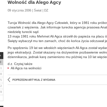
Wolność dla Alego Agcy
09 stycznia 2006 | Świat | DZ
Turcja Wolność dla Alego Agcy Człowiek, który w 1981 roku próbow
czwartek z więzienia. Jak informuje turecka agencja prasowa Anato
niedzielę turecki sąd.
13 maja 1981 roku Mehmet Ali Agca strzelił do papieża na placu św
Święty wybaczył mu ten zamach, choć do końca życia odczuwał je
Po spędzeniu 19 lat we włoskich więzieniach Ali Agca został wydan
jego ekstradycji. Został skazany na dożywotnie pozbawienie wol
dziennikarza, jednak karę zamieniono mu później na 10 lat więzie
D
d.z. Czytaj także
Ali Agca na wolności
1
8
15
POPRZEDNI ARTYKUŁ Z WYDANIA
22
29