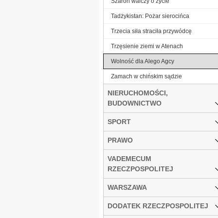
Szaron walczy o życie
Tadżykistan: Pożar sierocińca
Trzecia siła straciła przywódcę
Trzęsienie ziemi w Atenach
Wolność dla Alego Agcy
Zamach w chińskim sądzie
NIERUCHOMOŚCI,
BUDOWNICTWO
SPORT
PRAWO
VADEMECUM
RZECZPOSPOLITEJ
WARSZAWA
DODATEK RZECZPOSPOLITEJ