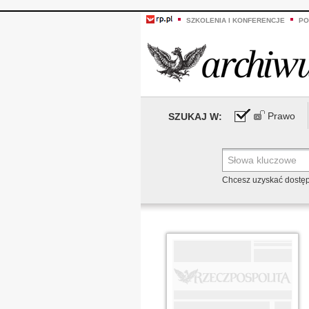
SZKOLENIA I KONFERENCJE
PO
Prawo
SZUKAJ W:
Chcesz uzyskać dostę