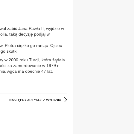
ał zabić Jana Pawła II, wyjdzie w
lia, taką decyzję podjął w
. Piotra ciężko go raniąc. Ojciec
go skutki.
y w 2000 roku Turcji, która żądała
ności za zamordowanie w 1979 r.
nia. Agca ma obecnie 47 lat.
NASTĘPNY ARTYKUŁ Z WYDANIA