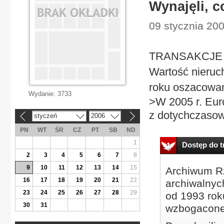
Wynajęli, c
09 stycznia 20
TRANSAKCJE Biu
Wartość nieruc
roku oszacowan
Wydanie:
3733
>W 2005 r. Euro
z dotychczaso
styczeń
2006
«
»
PN
WT
ŚR
CZ
PT
SB
ND
1
Dostęp do tr
2
3
4
5
6
7
8
9
10
11
12
13
14
15
Archiwum Rz
16
17
18
19
20
21
22
archiwalnyc
23
24
25
26
27
28
29
od 1993 roku
30
31
wzbogacone