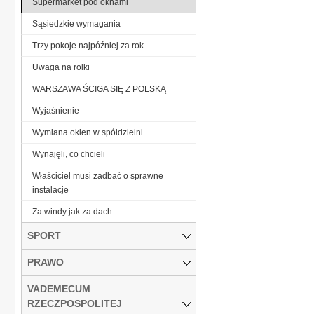
Supermarket pod oknami
Sąsiedzkie wymagania
Trzy pokoje najpóźniej za rok
Uwaga na rolki
WARSZAWA ŚCIGA SIĘ Z POLSKĄ
Wyjaśnienie
Wymiana okien w spółdzielni
Wynajęli, co chcieli
Właściciel musi zadbać o sprawne
instalacje
Za windy jak za dach
SPORT
PRAWO
VADEMECUM
RZECZPOSPOLITEJ