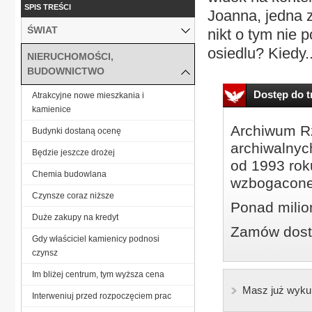
SPIS TREŚCI
Joanna, jedna z
ŚWIAT
nikt o tym nie
osiedlu? Kiedy..
NIERUCHOMOŚCI,
BUDOWNICTWO
Dostęp do tr
Atrakcyjne nowe mieszkania i
kamienice
Archiwum Rz
Budynki dostaną ocenę
archiwalnyc
Będzie jeszcze drożej
od 1993 roku
Chemia budowlana
wzbogacone
Czynsze coraz niższe
Ponad milio
Duże zakupy na kredyt
Zamów dostę
Gdy właściciel kamienicy podnosi
czynsz
Im bliżej centrum, tym wyższa cena
Masz już wyku
Interweniuj przed rozpoczęciem prac