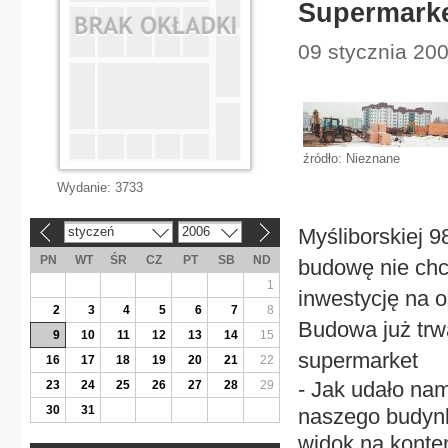
Supermarke
09 stycznia 20
źródło: Nieznane
Wydanie:
3733
styczeń
2006
Myśliborskiej 9
«
»
PN
WT
ŚR
CZ
PT
SB
ND
budowę nie chc
1
inwestycję na 
2
3
4
5
6
7
8
Budowa już trw
9
10
11
12
13
14
15
supermarket
16
17
18
19
20
21
22
- Jak udało nam
23
24
25
26
27
28
29
30
31
naszego budynk
widok na konte