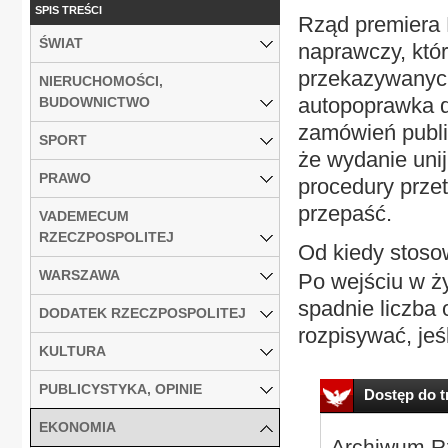
SPIS TREŚCI
Rząd premiera 
ŚWIAT
naprawczy, któ
przekazywanyc
NIERUCHOMOŚCI,
autopoprawka d
BUDOWNICTWO
zamówień public
SPORT
że wydanie uni
PRAWO
procedury przet
przepaść.
VADEMECUM
RZECZPOSPOLITEJ
Od kiedy stos
WARSZAWA
Po wejściu w ż
spadnie liczba 
DODATEK RZECZPOSPOLITEJ
rozpisywać, jeś
KULTURA
PUBLICYSTYKA, OPINIE
Dostęp do tr
EKONOMIA
Archiwum Rz