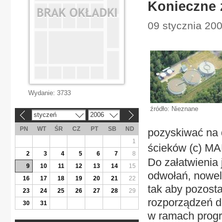
Konieczne 
09 stycznia 20
Wydanie:
3733
źródło: Nieznane
styczeń
2006
«
»
PN
WT
ŚR
CZ
PT
SB
ND
pozyskiwać na 
1
ścieków (c) M
2
3
4
5
6
7
8
Do załatwienia
9
10
11
12
13
14
15
odwołań, nowe
16
17
18
19
20
21
22
tak aby pozosta
23
24
25
26
27
28
29
rozporządzeń d
30
31
w ramach progr