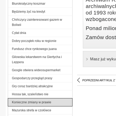
Biurokratyczny koszmar
archiwalnyc
od 1993 roku
Będziemy żyć na kredyt
wzbogacone
Chińczycy zainteresowani gazem w
Boliwii
Ponad milio
Cytat dnia
Zamów dostę
Dobry początek roku w regionie
Fundusz chce rynkowego juana
Gilowska lekarstwem na Giertycha i
Masz już wyku
Leppera
Google otwiera wideosupermarket
Gospodarczy przegląd prasy
POPRZEDNI ARTYKUŁ Z
Gry coraz bardziej atrakcyjne
Hossa tak, szaleństwo nie
Konieczne zmiany w prawie
Mazurska strefa w czołówce