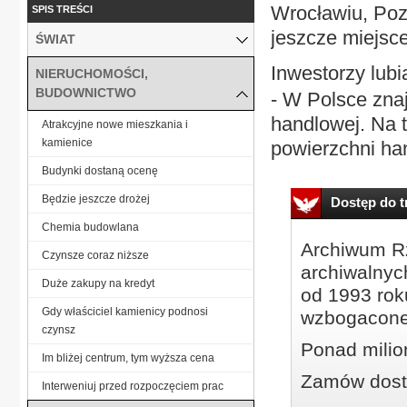
Wrocławiu, Pozn
SPIS TREŚCI
jeszcze miejsc
ŚWIAT
Inwestorzy lubi
NIERUCHOMOŚCI,
BUDOWNICTWO
- W Polsce zna
handlowej. Na 
Atrakcyjne nowe mieszkania i
kamienice
powierzchni han
Budynki dostaną ocenę
Będzie jeszcze drożej
Dostęp do tr
Chemia budowlana
Archiwum Rz
Czynsze coraz niższe
archiwalnyc
Duże zakupy na kredyt
od 1993 roku
Gdy właściciel kamienicy podnosi
wzbogacone
czynsz
Ponad milio
Im bliżej centrum, tym wyższa cena
Zamów dostę
Interweniuj przed rozpoczęciem prac