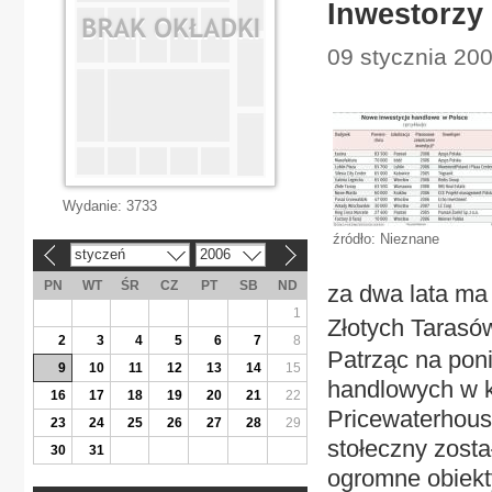
Inwestorzy 
09 stycznia 20
Wydanie:
3733
źródło: Nieznane
styczeń
2006
«
»
PN
WT
ŚR
CZ
PT
SB
ND
za dwa lata ma
1
Złotych Tarasó
2
3
4
5
6
7
8
Patrząc na pon
9
10
11
12
13
14
15
handlowych w k
16
17
18
19
20
21
22
Pricewaterhous
23
24
25
26
27
28
29
stołeczny zost
30
31
ogromne obiekt