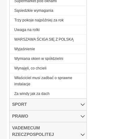
Supermarket pod oknami
Sąsiedzkie wymagania
Trzy pokoje najpóźniej za rok
Uwaga na rolki
WARSZAWA ŚCIGA SIĘ Z POLSKĄ
Wyjaśnienie
Wymiana okien w spółdzielni
Wynajęli, co chcieli
Właściciel musi zadbać o sprawne
instalacje
Za windy jak za dach
SPORT
PRAWO
VADEMECUM
RZECZPOSPOLITEJ