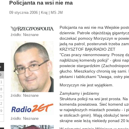
Policjanta na wsi nie ma
09 stycznia 2006 | Kraj | MS JM
Policjanta na wsi nie ma Wiejskie post
dziennie. Patrole objeżdżają gigantyc
źródło: Nieznane
doczekać pomocy Morzyczyn w powieci
jadą na patrol, posterunek trzeba zam
KRZYSZTOF BĄK/RADIO ZET
"Czas pracy nienormowany. Proszę d
najbliższej komendy policji" - głosi 
powiecie stargardzkim (Zachodniopom
głucho. Mieszkańcy chronią się sami.
D
płotami i tabliczkami "Uwaga, ostry pie
1
Morzyczyn nie jest wyjątkiem.
8
Zamykamy i jedziemy
źródło: Nieznane
15
Struktura policji na wsi jest prosta. N
22
komenda powiatowa. Sieć komend uzupe
w największych miastach powiatu - i p
29
w stolicach gmin). Mają obsłużyć tere
źródło: Nieznane
skrajne wsie leżą niekiedy ponad 20 k