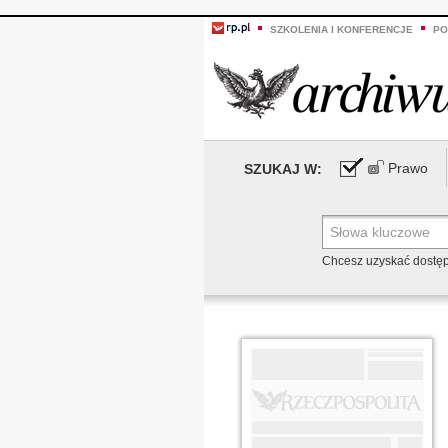
SZKOLENIA I KONFERENCJE
PO
Prawo
SZUKAJ W:
Chcesz uzyskać dostę