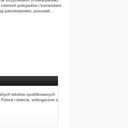
cie strzyżowskim (Podkarpackie)
h czterech policjantów i komendant.
i patrolowaniem, pozostali...
alnych tekstów opublikowanych
 Polsce i świecie, wzbogacone o