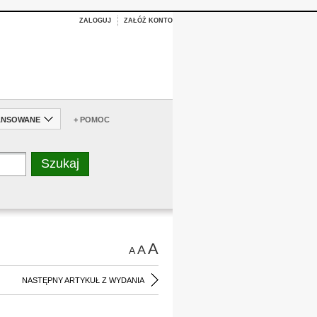
ZALOGUJ
ZAŁÓŻ KONTO
ANSOWANE
+ POMOC
A
A
A
NASTĘPNY ARTYKUŁ Z WYDANIA