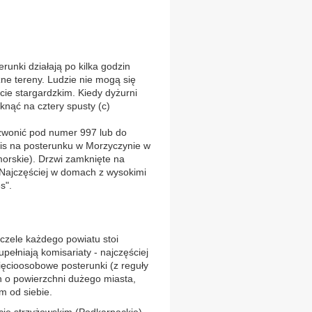
erunki działają po kilka godzin
zne tereny. Ludzie nie mogą się
e stargardzkim. Kiedy dyżurni
knąć na cztery spusty (c)
zwonić pod numer 997 lub do
napis na posterunku w Morzyczynie w
orskie). Drzwi zamknięte na
 Najczęściej w domach z wysokimi
s".
a czele każdego powiatu stoi
łniają komisariaty - najczęściej
ięcioosobowe posterunki (z reguły
n o powierzchni dużego miasta,
m od siebie.