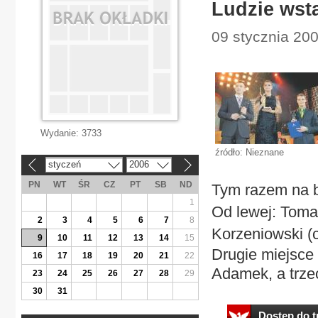
Ludzie wsta
09 stycznia 200
Wydanie:
3733
źródło: Nieznane
styczeń
2006
«
»
PN
WT
ŚR
CZ
PT
SB
ND
Tym razem na ba
1
Od lewej: Toma
2
3
4
5
6
7
8
Korzeniowski 
9
10
11
12
13
14
15
Drugie miejsce
16
17
18
19
20
21
22
Adamek, a trzec
23
24
25
26
27
28
29
30
31
Dostęp do tr