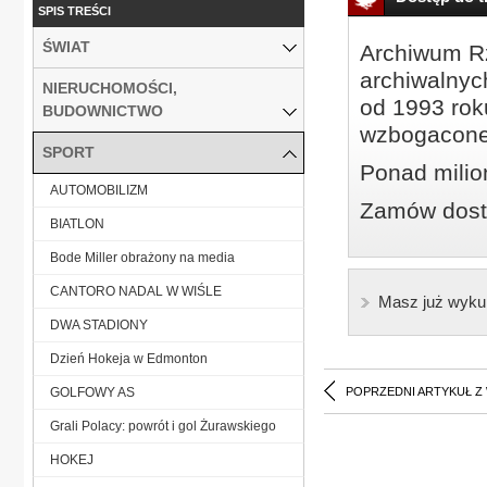
SPIS TREŚCI
ŚWIAT
Archiwum Rz
archiwalnyc
NIERUCHOMOŚCI,
od 1993 roku
BUDOWNICTWO
wzbogacone
SPORT
Ponad milio
AUTOMOBILIZM
Zamów dostę
BIATLON
Bode Miller obrażony na media
CANTORO NADAL W WIŚLE
Masz już wyku
DWA STADIONY
Dzień Hokeja w Edmonton
GOLFOWY AS
POPRZEDNI ARTYKUŁ Z
Grali Polacy: powrót i gol Żurawskiego
HOKEJ