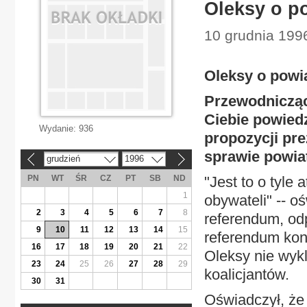
Oleksy o p
10 grudnia 1996
Oleksy o powi
Przewodnicząc
Ciebie powiedz
Wydanie:
936
propozycji pr
sprawie powia
grudzień
1996
«
»
PN
WT
ŚR
CZ
PT
SB
ND
"Jest to o tyle
1
obywateli" -- o
2
3
4
5
6
7
8
referendum, odp
9
10
11
12
13
14
15
referendum kon
16
17
18
19
20
21
22
Oleksy nie wykl
23
24
25
26
27
28
29
koalicjantów.
30
31
Oświadczył, że 