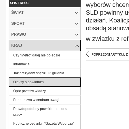
SPIS TREŚCI
wyborów chcemy
SLD powinny us
ŚWIAT
działań. Koalic
SPORT
obsadą stanow
PRAWO
w związku z re
KRAJ
POPRZEDNI ARTYKUŁ Z
Czy "Metro" dalej nie pojedzie
Informacje
Jak prezydent spędzi 13 grudnia
Oleksy o powiatach
Opór przeciw władzy
Partnerstwo w centrum uwagi
Prawdopodobny powrót do resortu
pracy
Publiczne Jedynki i "Gazeta Wyborcza"