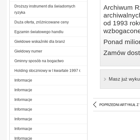
Archiwum Rz
Droższy instrument dla świadomych
ryzyka
archiwalnyc
od 1993 roku
Duża oferta, zróżnicowane ceny
wzbogacone
Egzamin światowego handlu
Ponad milio
Giełdowe wskaźniki dla branż
Giełdowy numer
Zamów dostę
Gminny sposób na bogactwo
Holding stoczniowy w I kwartale 1997 r.
Masz już wyku
Informacje
Informacje
Informacje
POPRZEDNI ARTYKUŁ Z
Informacje
Informacje
Informacje
Informacje