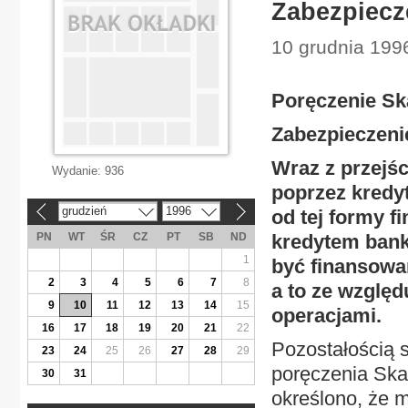
Zabezpiecz
10 grudnia 199
Poręczenie S
Zabezpieczeni
Wraz z przejś
Wydanie:
936
poprzez kredy
grudzień
1996
od tej formy f
«
»
PN
WT
ŚR
CZ
PT
SB
ND
kredytem bank
1
być finansowa
2
3
4
5
6
7
8
a to ze względ
9
10
11
12
13
14
15
operacjami.
16
17
18
19
20
21
22
Pozostałością 
23
24
25
26
27
28
29
poręczenia Ska
30
31
określono, że m