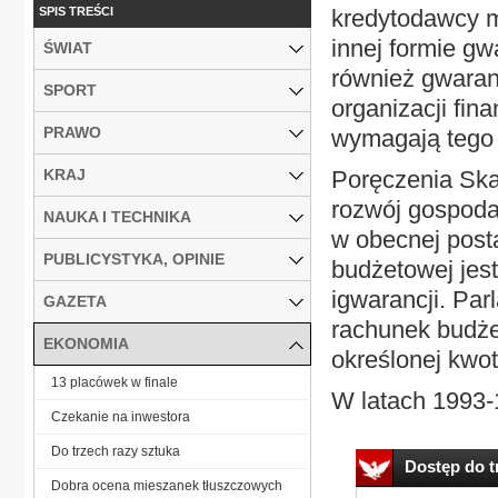
SPIS TREŚCI
kredytodawcy m
innej formie g
ŚWIAT
również gwaran
SPORT
organizacji fin
PRAWO
wymagają tego
KRAJ
Poręczenia Ska
rozwój gospoda
NAUKA I TECHNIKA
w obecnej post
PUBLICYSTYKA, OPINIE
budżetowej jest
igwarancji. Par
GAZETA
rachunek budże
EKONOMIA
określonej kwo
13 placówek w finale
W latach 1993-
Czekanie na inwestora
Do trzech razy sztuka
Dostęp do tr
Dobra ocena mieszanek tłuszczowych