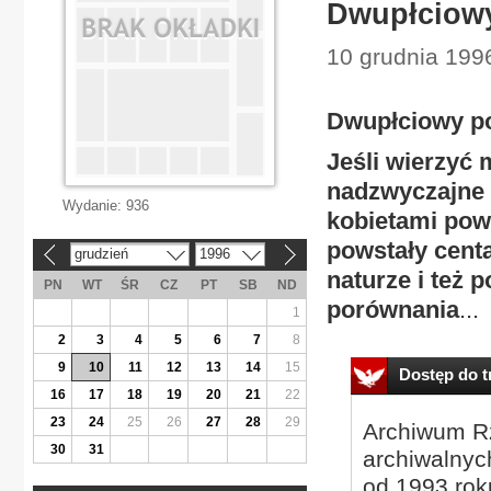
Dwupłciowy
10 grudnia 1996
Dwupłciowy p
Jeśli wierzyć 
nadzwyczajne h
Wydanie:
936
kobietami pow
powstały centa
grudzień
1996
«
»
naturze i też 
PN
WT
ŚR
CZ
PT
SB
ND
porównania
...
1
2
3
4
5
6
7
8
9
10
11
12
13
14
15
Dostęp do tr
16
17
18
19
20
21
22
23
24
25
26
27
28
29
Archiwum Rz
30
31
archiwalnyc
od 1993 roku