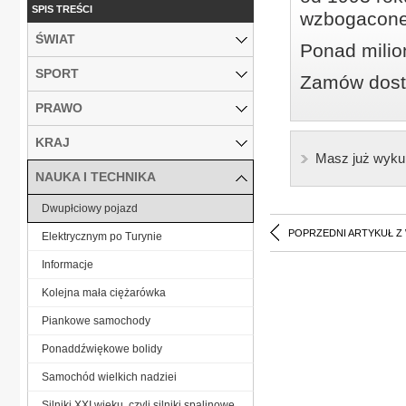
SPIS TREŚCI
wzbogacone
ŚWIAT
Ponad milio
SPORT
Zamów dostę
PRAWO
KRAJ
Masz już wyku
NAUKA I TECHNIKA
Dwupłciowy pojazd
POPRZEDNI ARTYKUŁ Z
Elektrycznym po Turynie
Informacje
Kolejna mała ciężarówka
Piankowe samochody
Ponaddźwiękowe bolidy
Samochód wielkich nadziei
Silniki XXI wieku, czyli silniki spalinowe