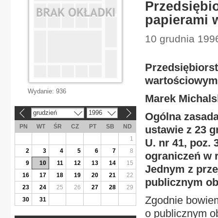
Przedsiębi
papierami 
10 grudnia 199
Przedsiębiors
wartościowym
Wydanie:
936
Marek Michals
grudzień
1996
Ogólna zasada
«
»
PN
WT
ŚR
CZ
PT
SB
ND
ustawie z 23 g
1
U. nr 41, poz.
2
3
4
5
6
7
8
ograniczeń w 
9
10
11
12
13
14
15
Jednym z prze
16
17
18
19
20
21
22
publicznym ob
23
24
25
26
27
28
29
Zgodnie bowiem 
30
31
o publicznym o