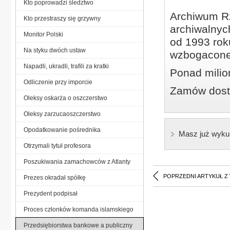
Kto poprowadzi śledztwo
Archiwum Rz
Kto przestraszy się grzywny
archiwalnyc
Monitor Polski
od 1993 roku
Na styku dwóch ustaw
wzbogacone
Napadli, ukradli, trafili za kratki
Ponad milio
Odliczenie przy imporcie
Zamów dostę
Oleksy oskarża o oszczerstwo
Oleksy zarzucaoszczerstwo
Opodatkowanie pośrednika
Masz już wyku
Otrzymali tytuł profesora
Poszukiwania zamachowców z Atlanty
POPRZEDNI ARTYKUŁ Z
Prezes okradał spółkę
Prezydent podpisał
Proces członków komanda islamskiego
Przedsiębiorstwa bankowe a publiczny