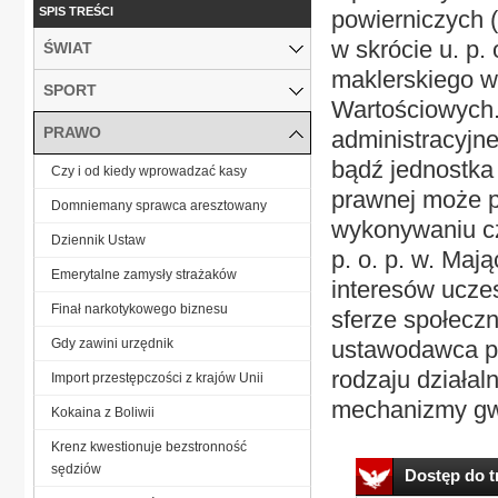
SPIS TREŚCI
powierniczych (
w skrócie u. p.
ŚWIAT
maklerskiego w
SPORT
Wartościowych.
PRAWO
administracyjne
bądź jednostka
Czy i od kiedy wprowadzać kasy
prawnej może p
Domniemany sprawca aresztowany
wykonywaniu cz
Dziennik Ustaw
p. o. p. w. Ma
Emerytalne zamysły strażaków
interesów ucze
Finał narkotykowego biznesu
sferze społeczn
Gdy zawini urzędnik
ustawodawca pr
rodzaju działal
Import przestępczości z krajów Unii
mechanizmy gwa
Kokaina z Boliwii
Krenz kwestionuje bezstronność
sędziów
Dostęp do tr