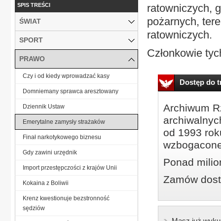
SPIS TREŚCI
ratowniczych, 
pożarnych, ter
ŚWIAT
ratowniczych.
SPORT
Członkowie tych
PRAWO
Czy i od kiedy wprowadzać kasy
Dostęp do tr
Domniemany sprawca aresztowany
Archiwum Rz
Dziennik Ustaw
archiwalnyc
Emerytalne zamysły strażaków
od 1993 roku
Finał narkotykowego biznesu
wzbogacone
Gdy zawini urzędnik
Ponad milio
Import przestępczości z krajów Unii
Zamów dostę
Kokaina z Boliwii
Krenz kwestionuje bezstronność
sędziów
Masz już wyku