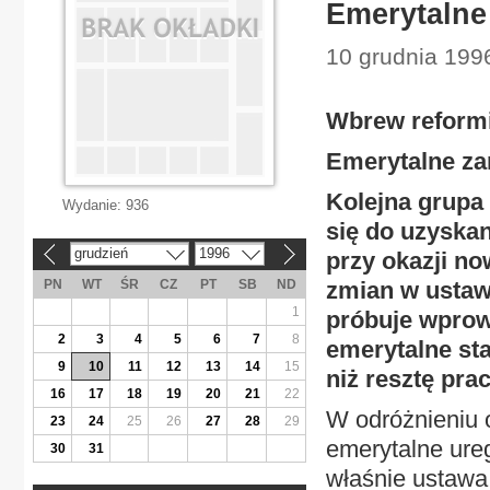
Emerytalne
10 grudnia 1996
Wbrew reformi
Emerytalne za
Kolejna grupa
Wydanie:
936
się do uzyska
grudzień
1996
przy okazji no
«
»
PN
WT
ŚR
CZ
PT
SB
ND
zmian w ustaw
1
próbuje wprowa
2
3
4
5
6
7
8
emerytalne sta
9
10
11
12
13
14
15
niż resztę pr
16
17
18
19
20
21
22
W odróżnieniu 
23
24
25
26
27
28
29
emerytalne ure
30
31
właśnie ustawa