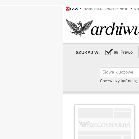
SZKOLENIA I KONFERENCJE
PO
Prawo
SZUKAJ W:
Chcesz uzyskać dostę