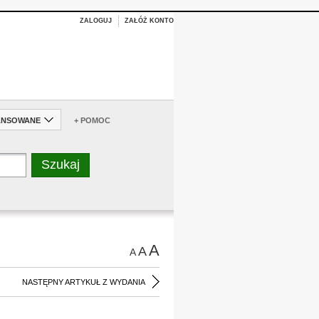
ZALOGUJ
ZAŁÓŻ KONTO
ANSOWANE
+ POMOC
A
A
A
NASTĘPNY ARTYKUŁ Z WYDANIA