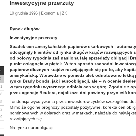
Inwestycyjne przerzuty
10 grudnia 1996 | Ekonomia | ZK
Rynek długów
Inwestycyjne przerzuty
Spadek cen amerykańskich papierów skarbowych i automaty
odciągnęły klientów od rynku długów krajów rozwijających si
od połowy tygodnia zaś nasiloną falę sprzedaży obligacji Br
punkt osiągnęła w piątek. W ten sposób zachodni inwestorz
papierów dłużnych krajów rozwijających się po to, aby kapita
amerykańską. Wprawdzie w poniedziałek odnotowano lekką 
D
rynku Brady bonds, jak i euroobligacji, ale -- w ocenie deale
1
w tym tygodniu wyraźnego odbicia cen w górę. Zgodnie z o
przez agencję Reutera, najbliższe dni powinny przynieść ko
8
Tendencja wycofywania przez inwestorów zysków szczególnie dotkl
15
Mimo że ogólne prognozy pozostały pozytywne, korekta cen obli
22
nominowanych w dolarach oraz w markach, należała do najwięks
29
rozwijających się.
Na rynku euroobligacji...