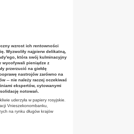
czny wzrost ich rentowności
ę. Wyzwoliły najpierw delikatną,
ady'ego, która swój kulminacyjny
y wycofywali pieniądze z
ły przerzucić na giełdę
poprawę nastrojów zarówno na
rów -- nie należy raczej oczekiwać
piniami ekspertów, cytowanymi
nsolidację notowań.
iwie uderzyła w papiery rosyjskie.
gacji Vnieszekonombanku,
zych na rynku długów krajów